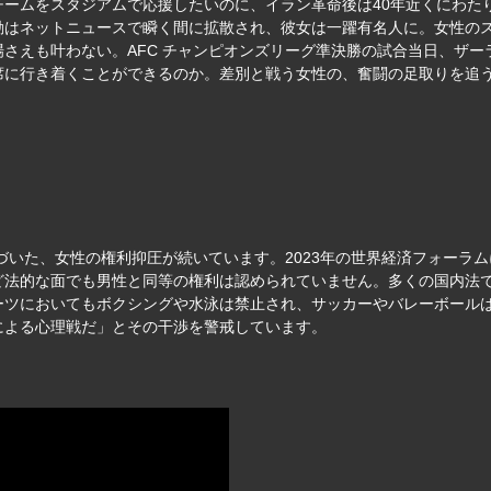
チームをスタジアムで応援したいのに、イラン革命後は40年近くにわた
動はネットニュースで瞬く間に拡散され、彼女は一躍有名人に。女性の
さえも叶わない。AFC チャンピオンズリーグ準決勝の試合当日、ザ
席に行き着くことができるのか。差別と戦う女性の、奮闘の足取りを追
づいた、女性の権利抑圧が続いています。2023年の世界経済フォーラム
ど法的な面でも男性と同等の権利は認められていません。多くの国内法
ツにおいてもボクシングや水泳は禁止され、サッカーやバレーボールは
による心理戦だ」とその干渉を警戒しています。