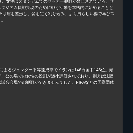
り、女性はスタジアムでのサッカー観戦が禁止されている。ザ
スタジアム観戦実現のために戦う活動を本格的に始めることと
ーラは眉を整形し、髪を短く刈り込み、より男らしい姿で再びス
う。
によるジェンダー平等達成率でイランは146カ国中143位。頭
で、公の場での女性の役割が過小評価されており、例えば法廷
試合会場での観戦ができませんでした。FIFAなどの国際団体