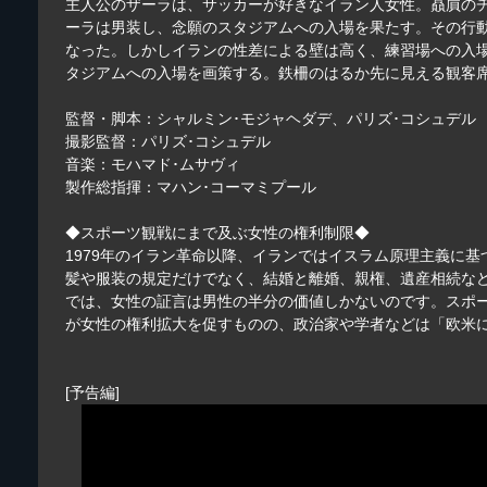
主人公のザーラは、サッカーが好きなイラン人女性。贔屓の
ーラは男装し、念願のスタジアムへの入場を果たす。その行
なった。しかしイランの性差による壁は高く、練習場への入場
タジアムへの入場を画策する。鉄柵のはるか先に見える観客
監督・脚本：シャルミン･モジャヘダデ、パリズ･コシュデル
撮影監督：パリズ･コシュデル
音楽：モハマド･ムサヴィ
製作総指揮：マハン･コーマミプール
◆スポーツ観戦にまで及ぶ女性の権利制限◆
1979年のイラン革命以降、イランではイスラム原理主義に基
髪や服装の規定だけでなく、結婚と離婚、親権、遺産相続な
では、女性の証言は男性の半分の価値しかないのです。スポー
が女性の権利拡大を促すものの、政治家や学者などは「欧米
[予告編]