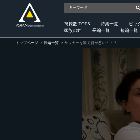
視聴数 TOP5
特集一覧
ピッ
家族の絆
長編一覧
短編一覧
トップページ
長編一覧
サッカーを観て何が悪いの！？