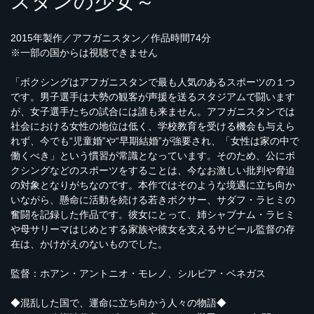
スタンの少女～
2015年製作／アフガニスタン／作品時間74分
※一部の国からは視聴できません
「ボクシングはアフガニスタンで最も人気のあるスポーツの１つ
です。男子選手は大勢の観客が声援を送るスタジアムで闘います
が、女子選手たちの試合には誰も来ません。アフガニスタンでは
社会における女性の地位は低く、学校教育を受ける機会も与えら
れず、今でも“児童婚”や“早期結婚”が強要され、「女性は家の中で
働くべき」という慣習が常識となっています。そのため、公にボ
クシングなどのスポーツをすることは、今なお激しい批判や脅迫
の対象となりがちなのです。本作ではそのような境遇に立ち向か
いながら、懸命に活動を続ける若きボクサー、サダフ・ラヒミの
奮闘を記録した作品です。彼女にとって、姉シャブナム・ラヒミ
や母サリーマはじめとする家族や彼女を支えるサビール監督の存
在は、かけがえのないものでした。
監督：ホアン・アントニオ・モレノ、シルビア・ベネガス
◆混乱した国で、運命に立ち向かう人々の物語◆