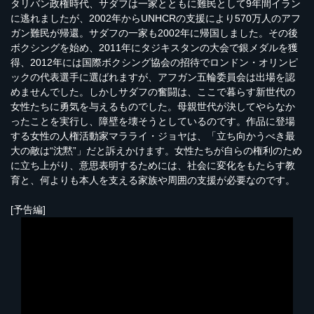
タリバン政権時代、サダフは一家とともに難民として9年間イラン
に逃れましたが、2002年からUNHCRの支援により570万人のアフ
ガン難民が帰還。サダフの一家も2002年に帰国しました。その後
ボクシングを始め、2011年にタジキスタンの大会で銀メダルを獲
得、2012年には国際ボクシング協会の招待でロンドン・オリンピ
ックの代表選手に選ばれますが、アフガン五輪委員会は出場を認
めませんでした。しかしサダフの奮闘は、ここで暮らす新世代の
女性たちに勇気を与えるものでした。母親世代が決してやらなか
ったことを実行し、障壁を壊そうとしているのです。作品に登場
する女性の人権活動家マラライ・ジョヤは、「立ち向かうべき最
大の敵は“沈黙”」だと訴えかけます。女性たちが自らの権利のため
に立ち上がり、意思表明するためには、社会に変化をもたらす教
育と、何よりも本人を支える家族や周囲の支援が必要なのです。
[予告編]