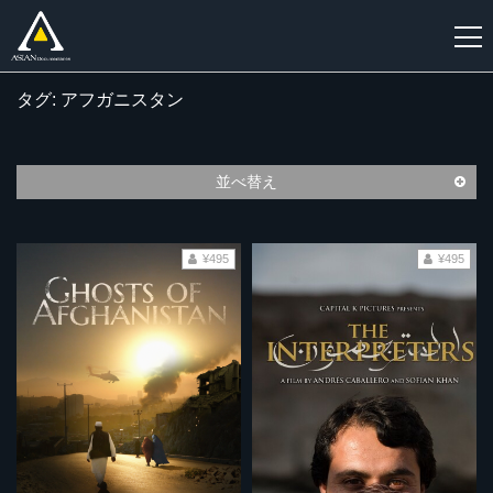
タグ: アフガニスタン
新
規
登
並べ替え
録
¥495
¥495