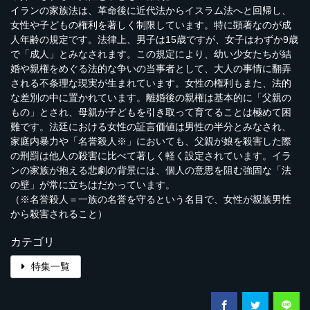
イランの家族法は、革命後に近代法からイスラム法へと回帰し、
女性や子どもの権利を著しく制限しています。特に顕著なのが成
人年齢の規定です。法律上、男子は15歳ですが、女子はわずか9歳
で「成人」とみなされます。この規定により、幼い少女たちが結
婚や親権をめぐる法的な争いの当事者として、大人の事情に翻弄
される不条理な現実が生まれています。女性の権利もまた、法的
な差別の中に置かれています。離婚後の親権は基本的に「父親の
もの」とされ、母親が子どもを引き取って育てることは極めて困
難です。法廷における女性の証言価値は男性の半分とみなされ、
家庭内暴力や「名誉殺人※」においても、父親が娘を殺害した際
の刑罰は他人の殺害に比べて著しく軽く設定されています。イラ
ンの家族が抱える悲劇の背景には、個人の意思を阻む強固な「法
の壁」が常に立ちはだかっています。
（※名誉殺人＝一族の名誉を守るという名目で、女性が親族男性
から殺害されること）
カテゴリ
特集一覧