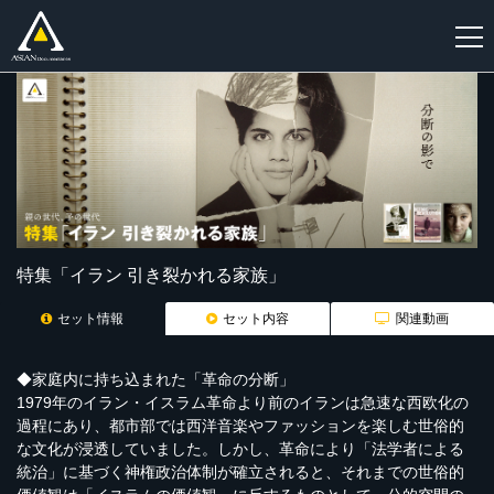
新
規
登
録
特集「イラン 引き裂かれる家族」
セット情報
セット内容
関連動画
◆家庭内に持ち込まれた「革命の分断」
1979年のイラン・イスラム革命より前のイランは急速な西欧化の
過程にあり、都市部では西洋音楽やファッションを楽しむ世俗的
な文化が浸透していました。しかし、革命により「法学者による
統治」に基づく神権政治体制が確立されると、それまでの世俗的