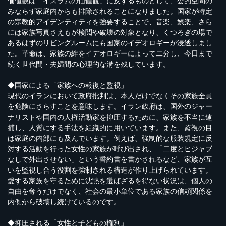
価値観は「イスラムの価値観」に反するものとして、公的空間の
みならず家庭内からも排除されることになりました。国家が特定
の宗教的アイデンティティを強要することで、音楽、娯楽、さら
には家族写真さえもが検閲や破壊の対象となり、くつろぎの場で
あるはずのリビングルームにも国家のイデオロギーが浸透しまし
た。革命は、家族の絆をイデオロギーによって二分し、今日まで
続く世代間・夫婦間の心理的な溝を残しています。
◆国家による「家族への報復と監視」
現代のイランにおいて政府批判は、本人だけでなくその家族全員
を危険にさらすことを意味します。イラン政府は、国外のジャー
ナリストや国内の人権活動家を抑圧するために、家族を不当に逮
捕し、人質にする手法を組織的に用いています。また、監視の目
は家庭の内部にも及んでいます。例えば、強制的な服装規定に反
対する活動を行った女性の家族が呼び出され、「二度とヒジャブ
なしで外出させない」という誓約書を書かされるなど、家族が互
いを監視し合う役割を強制される構造が作り上げられています。
愛する家族を守るために沈黙を選ばざるを得ない状況は、個人の
自由を奪うだけでなく、社会の最小単位である家族の信頼関係を
内側から破壊し続けているのです。
◆抑圧される「女性と子どもの権利」