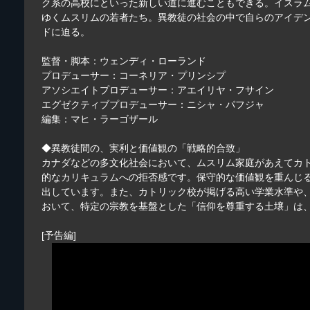
ク系の高校にといった新しい道に進むこともできる。イスラ
ゆくムスリムの若者たち。異教徒の社会の中で自らのアイデ
ドに迫る。
監督・脚本：ウェンディ・ローランド
プロデューサー：コーネリア・プリンシプ
アソシエイトプロデューサー：アエイリヤ・フサイン
エグゼクティブプロデューサー：ニシャ・パフジャ
編集：マヒ・ラーゴザール
◆異教徒間の、実利と価値観の「戦略的合致」
カナダなどの多文化社会において、ムスリム家庭があえてカト
的なカリキュラムへの拒否感です。保守的な価値観を重んじ
出しています。また、カトリック校が掲げる高い学業水準や
おいて、特定の宗教を基盤とした「信仰を尊重する土壌」は
[予告編]