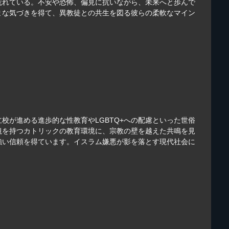
荒れている。不安や恐怖、偏見に抗いながら、未来へと歩んで
まな気づきを得て、異教徒との共生を図る彼らの柔軟なマイン
が進める進歩的な性教育やLGBTQ+への配慮といった世俗
観を持つカトリックの教育環境に、宗教の壁を越えた共鳴を見
強い信頼を得ています。イスラム嫌悪が影を落とす現代社会に
。