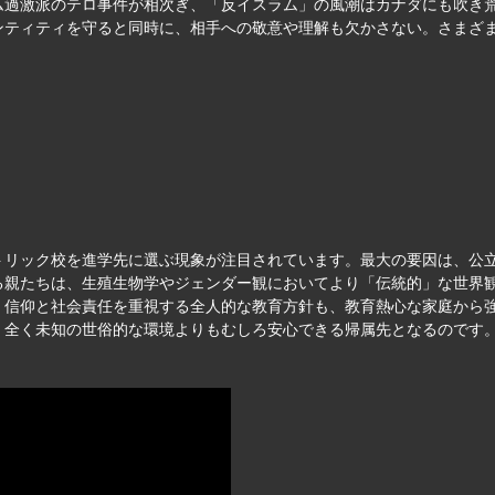
ム過激派のテロ事件が相次ぎ、「反イスラム」の風潮はカナダにも吹き
ンティティを守ると同時に、相手への敬意や理解も欠かさない。さまざ
リック校を進学先に選ぶ現象が注目されています。最大の要因は、公立校
る親たちは、生殖生物学やジェンダー観においてより「伝統的」な世界
、信仰と社会責任を重視する全人的な教育方針も、教育熱心な家庭から
、全く未知の世俗的な環境よりもむしろ安心できる帰属先となるのです