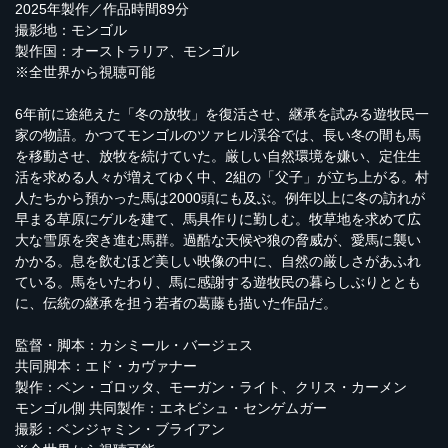
2025年製作／作品時間89分
撮影地：モンゴル
製作国：オーストラリア、モンゴル
※全世界から視聴可能
6年前に途絶えた「冬の放牧」を復活させ、継承を試みる遊牧民一
家の物語。かつてモンゴルのツァヒル渓谷では、長い冬の間も馬
を移動させ、放牧を続けていた。厳しい自然環境を嫌い、定住生
活を求める人々が増えてゆく中、2組の「父子」が立ち上がる。村
人たちから預かった馬は2000頭にも及ぶ。例年以上に冬の訪れが
早まる草原にゲルを建て、馬具作りに勤しむ。牧草地を求めて広
大な雪原を突き進む馬群。過酷な天候や狼の脅威が、愛馬に襲い
かかる。息を飲むほど美しい映像の中に、自然の厳しさがあふれ
ている。馬をいたわり、馬に感謝する遊牧民の暮らしぶりととも
に、伝統の継承を担う若者の葛藤も描いた作品だ。
監督・脚本：カシミール・バージェス
共同脚本：エド・カヴァナー
製作：ベン・ゴロッタ、モーガン・ライト、クリス・カーメン
モンゴル側 共同製作：エネビシュ・センゲムガー
撮影：ベンジャミン・ブライアン