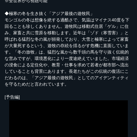
※全世界から視聴可能
◆極寒の冬を生き抜く「アジア最後の遊牧民」
モンゴルの冬は想像を絶する過酷さで、気温はマイナス40度を下
回ることも珍しくありません。遊牧民は移動式住居「ゲル」に住
み、家畜と共に雪原を移動します。近年は「ゾド（寒雪害）」と
呼ばれる猛烈な冬の嵐が頻発しており、大雪と極寒によって家畜
が大量死するという、遊牧の存続を揺るがす危機に直面していま
す。「冬の放牧」は、猛烈な嵐から数千頭の馬を守り抜く伝統的
な営みですが、環境悪化により一度途絶えていました。市場経済
の浸食による定住化や、教育・仕事を求めて若者が都市部へ流出
していることも背景にあります。長老たちがこの伝統の復活にこ
だわるのは、「アジア最後の遊牧民」としてのアイデンティティ
を守るためだと言われています。
[予告編]