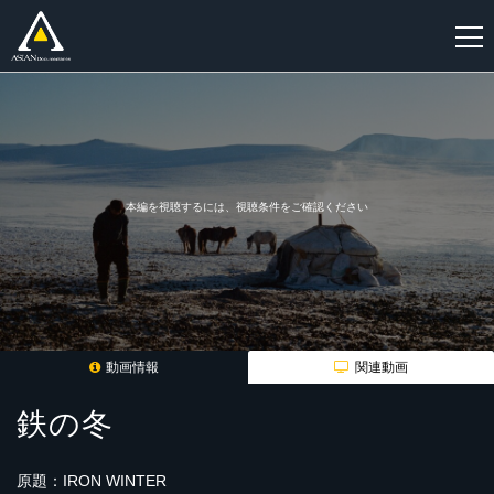
新
規
登
録
本編を視聴するには、視聴条件をご確認ください
動画情報
関連動画
鉄の冬
原題：IRON WINTER