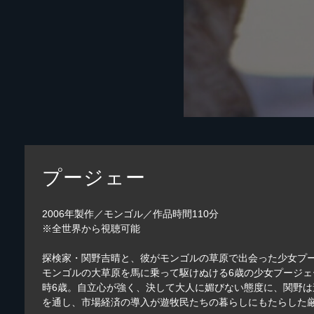
プージェー
2006年製作／モンゴル／作品時間110分
※全世界から視聴可能
探検家・関野吉晴と、彼がモンゴルの草原で出会った少女プー
モンゴルの大草原を馬に乗って駆けぬける6歳の少女プージェ
時6歳。自立心が強く、決して大人に媚びない態度に、関野
を通し、市場経済の導入が遊牧民たちの暮らしにもたらした