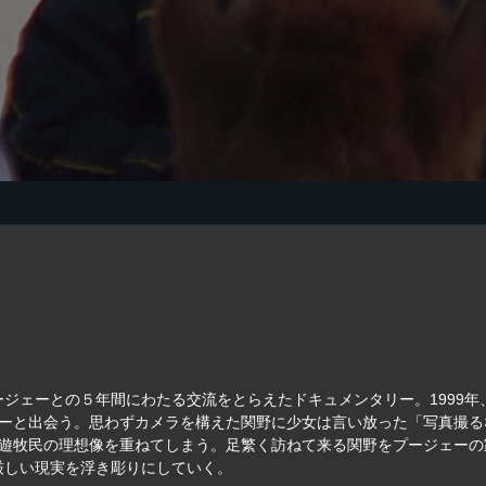
ジェーとの５年間にわたる交流をとらえたドキュメンタリー。1999
ーと出会う。思わずカメラを構えた関野に少女は言い放った「写真撮る
は遊牧民の理想像を重ねてしまう。足繁く訪ねて来る関野をプージェー
厳しい現実を浮き彫りにしていく。