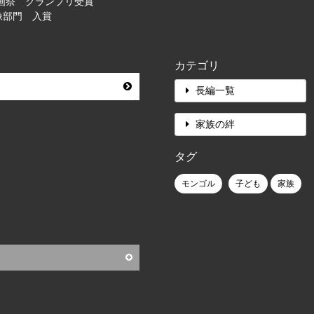
映画祭 グランプリ受賞
映像部門 入賞
カテゴリ
長編一覧
家族の絆
タグ
モンゴル
子ども
家族