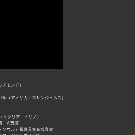
リッチモンド）
ィバル（アメリカ・ロサンジェルス）
祭（イタリア・トリノ）
別賞 W受賞
国・ソウル）審査員賞＆観客賞