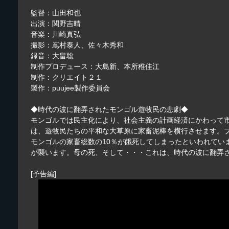
監督：山田和也
出演：関野吉晴
音楽：川崎真弘
撮影：嶌村泰人、佐々木秀和
録音：大畠聡
制作プロデュース：大島新、本所稚佳江
制作：クリエイト２１
製作：puujee製作委員会
◆時代の波に翻弄されたモンゴル遊牧民の悲劇◆
モンゴルでは民主化により、社会主義の計画経済にかわって
は、遊牧民たちの平和な大草原に家畜泥棒を横行させます。
モンゴルの家畜総数の10％が餓死してしまったといわれて
が襲います。母の死、そして・・・これは、時代の波に翻弄
[予告編]