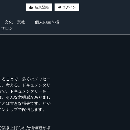
新規登録
ログイン
文化・宗教
個人の生き様
・サロン
することで、多くのメッセー
る、考える。ドキュメンタリ
方で、ドキュメンタリーを一
は、そんな危機感がありまし
ことは大きな損失です。だか
インナップで配信します。
で築き上げられた価値観が壊