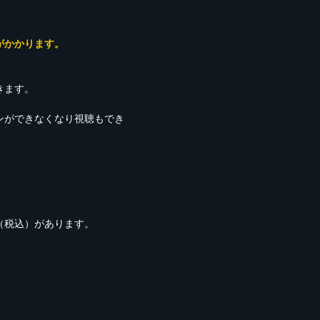
がかかります。
きます。
ンができなくなり視聴もでき
円（税込）があります。