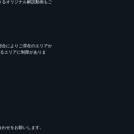
きるオリジナル解説動画もご
都合によりご滞在のエリアか
きるエリアに制限がありま
合わせをお願いします。