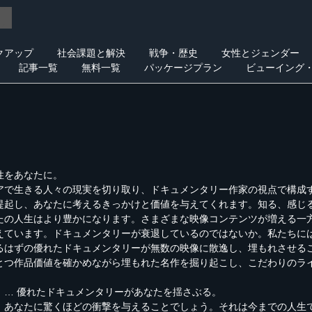
クアップ
社会課題と解決
戦争・歴史
女性とジェンダー
記事一覧
無料一覧
パッケージプラン
ビューイング
性をあなたに。
アで生きる人々の現実を切り取り、ドキュメンタリー作家の視点で構成
提起し、あなたに考えるきっかけと価値を与えてくれます。知る、感じ
たの人生はより豊かになります。さまざまな映像コンテンツが増える一
えています。ドキュメンタリーが衰退しているのではないか。私たちに
るはずの優れたドキュメンタリーが無数の映像に散逸し、埋もれさせる
とつ作品価値を確かめながら埋もれた名作を掘り起こし、こだわりのラ
」… 優れたドキュメンタリーがあなたを揺さぶる。
、あなたに驚くほどの衝撃を与えることでしょう。それは今までの人生