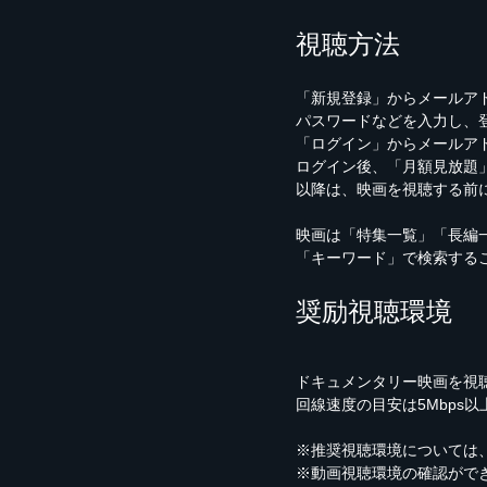
視聴方法
「新規登録」からメールア
パスワードなどを入力し、
「ログイン」からメールア
ログイン後、「月額見放題
以降は、映画を視聴する前
映画は「特集一覧」「長編
「キーワード」で検索する
奨励視聴環境
ドキュメンタリー映画を視
回線速度の目安は5Mbps以
※推奨視聴環境については
※
動画視聴環境
の確認がで