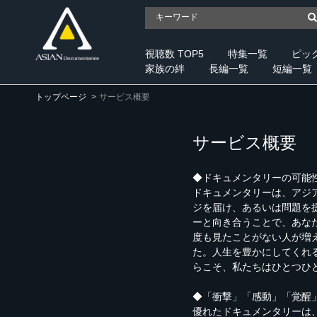
視聴数 TOP5
特集一覧
ピッ
家族の絆
長編一覧
短編一覧
トップページ
サービス概要
サービス概要
◆ドキュメンタリーの可能
ドキュメンタリーは、アジ
ジを届け、あるいは問題を
ーと向き合うことで、あな
度も見たことがない人が増
た。人生を豊かにしてくれ
らこそ、私たちはひとつひ
◆「衝撃」「感動」「覚醒
優れたドキュメンタリーは