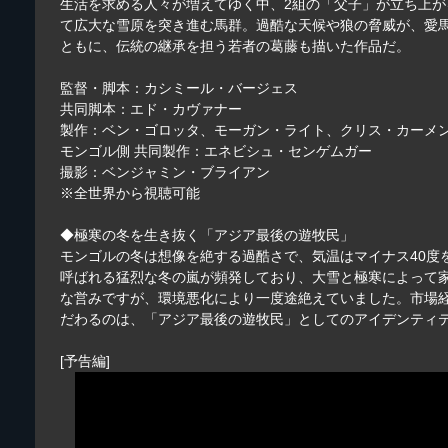
生活を求める人々が増えてゆく中、2組の「父子」が立ち上が
て広大な雪原を突き進む馬群。過酷な天候や狼の脅威が、愛
ともに、伝統の継承を担う若者の葛藤も描いた作品だ。
監督・脚本：カシミール・バージェス
共同脚本：エド・カヴァナー
製作：ベン・ゴロッタ、モーガン・ライト、クリス・カーメ
モンゴル側 共同製作：エネビシュ・センゲムガー
撮影：ベンジャミン・ブライアン
※全世界から視聴可能
◆極寒の冬を生き抜く「アジア最後の遊牧民」
モンゴルの冬は想像を絶する過酷さで、気温はマイナス40
呼ばれる猛烈な冬の嵐が頻発しており、大雪と極寒によって
な営みですが、環境悪化により一度途絶えていました。市場
だわるのは、「アジア最後の遊牧民」としてのアイデンティ
[予告編]