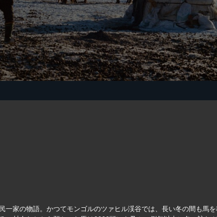
牧民一家の物語。かつてモンゴルのツァヒル渓谷では、長い冬の間も馬