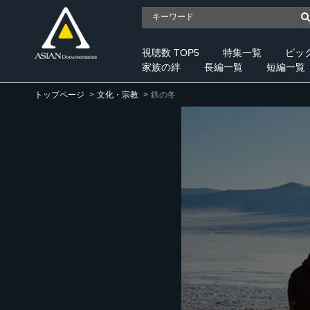
視聴数 TOP5
特集一覧
ピッ
家族の絆
長編一覧
短編一覧
トップページ
文化・宗教
鉄の冬