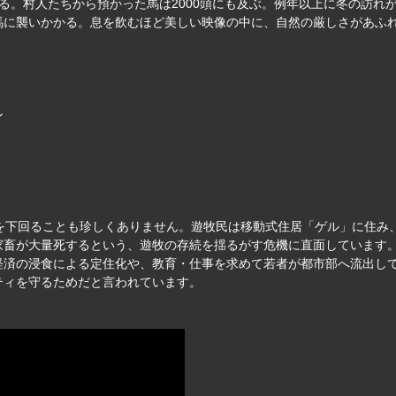
る。村人たちから預かった馬は2000頭にも及ぶ。例年以上に冬の訪れ
馬に襲いかかる。息を飲むほど美しい映像の中に、自然の厳しさがあふ
ン
度を下回ることも珍しくありません。遊牧民は移動式住居「ゲル」に住み
家畜が大量死するという、遊牧の存続を揺るがす危機に直面しています
経済の浸食による定住化や、教育・仕事を求めて若者が都市部へ流出し
ティを守るためだと言われています。