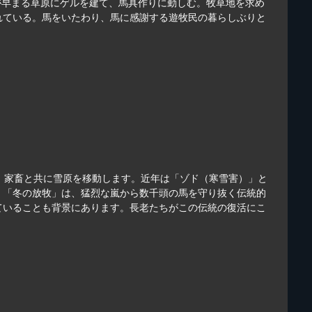
が早まる草原にゲルを建て、馬具作りに勤しむ。牧草地を求め
れている。馬をいたわり、馬に感謝する遊牧民の暮らしぶりと
、家畜と共に雪原を移動します。近年は「ゾド（寒雪害）」と
。「冬の放牧」は、猛烈な嵐から数千頭の馬を守り抜く伝統的
ていることも背景にあります。長老たちがこの伝統の復活にこ