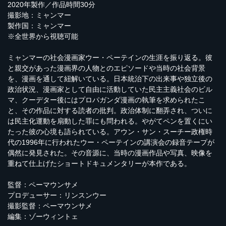
2020年製作／作品時間30分
撮影地：ミャンマー
製作国：ミャンマー
※全世界から視聴可能
ミャンマーの社会漫画家ウー・ペーテインの生涯を振り返る。彼
と親交があった漫画界の人物とのエピソードや当時の社会背景
を、漫画を通して紐解いている。日本統治下の出来事や独立後の
政治状況、漫画家として自由に活動していた民主主義社会のビル
マ、クーデター後にはプロパガンダ漫画の執筆を求められたこ
と、その作品に対する読者の批判。政治体制に翻弄され、ついに
は民主化運動を扇動した罪にも問われる。やがてペンを置くにい
たった彼の心境も語られている。アウン・サン・スーチー政権時
代の1996年に行われたウー・ペーテインの講演会の録音テープが
偶然に発見された。その音源に、当時の漫画作品や写真、映像を
重ねて仕上げたショートドキュメンタリーが本作である。
監督：ペーマウンサメ
プロデューサー：リンスンウー
撮影監督：ペーマウンサメ
編集：ゾーウィントェ