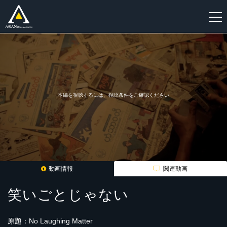
新
規
登
録
本編を視聴するには、視聴条件をご確認ください
動画情報
関連動画
笑いごとじゃない
原題：No Laughing Matter