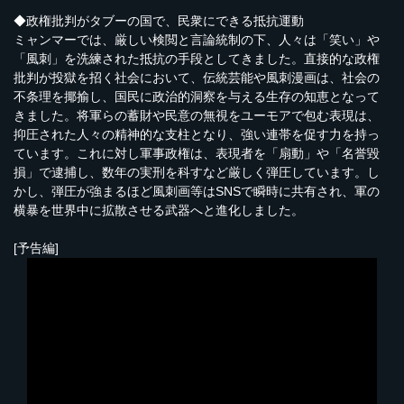
◆政権批判がタブーの国で、民衆にできる抵抗運動
ミャンマーでは、厳しい検閲と言論統制の下、人々は「笑い」や
「風刺」を洗練された抵抗の手段としてきました。直接的な政権
批判が投獄を招く社会において、伝統芸能や風刺漫画は、社会の
不条理を揶揄し、国民に政治的洞察を与える生存の知恵となって
きました。将軍らの蓄財や民意の無視をユーモアで包む表現は、
抑圧された人々の精神的な支柱となり、強い連帯を促す力を持っ
ています。これに対し軍事政権は、表現者を「扇動」や「名誉毀
損」で逮捕し、数年の実刑を科すなど厳しく弾圧しています。し
かし、弾圧が強まるほど風刺画等はSNSで瞬時に共有され、軍の
横暴を世界中に拡散させる武器へと進化しました。
[予告編]