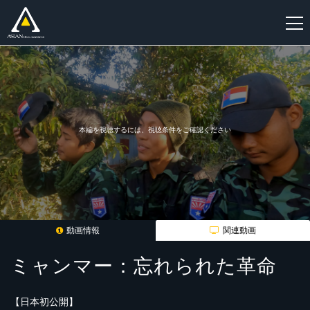
新
規
登
録
本編を視聴するには、視聴条件をご確認ください
動画情報
関連動画
ミャンマー：忘れられた革命
【日本初公開】