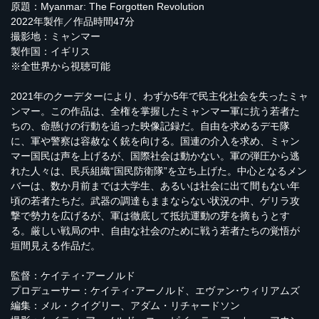
原題：Myanmar: The Forgotten Revolution
2022年製作／作品時間47分
撮影地：ミャンマー
製作国：イギリス
※全世界から視聴可能
2021年のクーデターにより、わずか5年で民主化社会を失ったミャ
ンマー。この作品は、全権を掌握したミャンマー軍に抗う若者た
ちの、命懸けの行動を追った映像記録だ。自由を求めるデモ隊
に、軍や警察は容赦なく銃を向ける。国連の介入を求め、ミャン
マー国民は声を上げるが、国際社会は動かない。軍の弾圧から逃
れた人々は、民兵組織“国民防衛隊”を立ち上げた。中心となるメン
バーは、数か月前までは大学生、あるいは社会に出て間もない年
頃の若者たちだ。武器の調達もままならない状況の中、ゲリラ攻
撃で勢力を広げるが、軍は徹底して抵抗運動の芽を摘もうとす
る。厳しい戦局の中、自由な社会のために戦う若者たちの覚悟が
垣間見える作品だ。
監督：ケイティ･アーノルド
プロデューサー：ケイティ･アーノルド、エヴァン･ウィリアムズ
編集：メル・クイグリー、アダム・リチャードソン