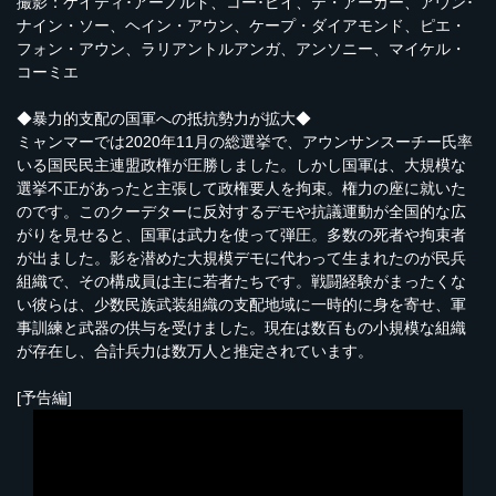
撮影：ケイティ･アーノルド、コー･ピイ、テ・アーカー、アウン･
ナイン・ソー、ヘイン・アウン、ケープ・ダイアモンド、ピエ・
フォン・アウン、ラリアントルアンガ、アンソニー、マイケル・
コーミエ
◆暴力的支配の国軍への抵抗勢力が拡大◆
ミャンマーでは2020年11月の総選挙で、アウンサンスーチー氏率
いる国民民主連盟政権が圧勝しました。しかし国軍は、大規模な
選挙不正があったと主張して政権要人を拘束。権力の座に就いた
のです。このクーデターに反対するデモや抗議運動が全国的な広
がりを見せると、国軍は武力を使って弾圧。多数の死者や拘束者
が出ました。影を潜めた大規模デモに代わって生まれたのが民兵
組織で、その構成員は主に若者たちです。戦闘経験がまったくな
い彼らは、少数民族武装組織の支配地域に一時的に身を寄せ、軍
事訓練と武器の供与を受けました。現在は数百もの小規模な組織
が存在し、合計兵力は数万人と推定されています。
[予告編]