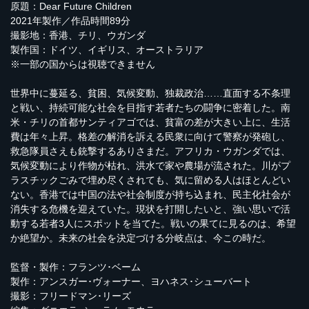
原題：Dear Future Children
2021年製作／作品時間89分
撮影地：香港、チリ、ウガンダ
製作国：ドイツ、イギリス、オーストラリア
※一部の国からは視聴できません
世界中に蔓延る、貧困、気候変動、独裁政治……直面する不条理
と戦い、持続可能な社会を目指す若者たちの闘争に密着した。南
米・チリの首都サンティアゴでは、貧富の差が大きい上に、生活
費は年々上昇。格差の解消を訴える民衆に向けて警察が発砲し、
救急隊員さえも銃撃するありさまだ。アフリカ・ウガンダでは、
気候変動により作物が枯れ、洪水で家や農場が流された。川がプ
ラスチックごみで埋め尽くされても、気に留める人はほとんどい
ない。香港では中国の法や社会制度が持ち込まれ、民主化社会が
消失する危機を迎えていた。現状を打開したいと、強い思いで活
動する若者3人にスポットを当てた。戦いの果てに見るのは、希望
か絶望か。未来の社会を決定づける分岐点は、今この時だ。
監督・製作：フランツ･ベーム
製作：アンスガー･ヴォーナー、ヨハネス･シューバート
撮影：フリードマン･リーズ