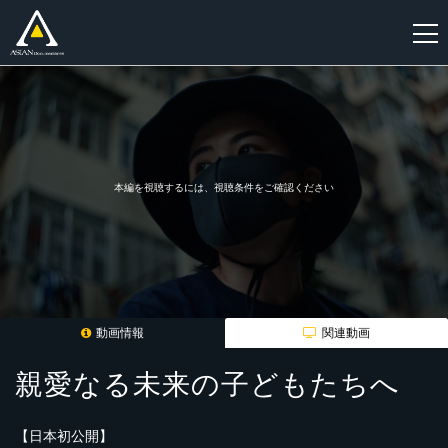
新
規
登
録
本編を視聴するには、視聴条件をご確認ください
動画情報
関連動画
親愛なる未来の子どもたちへ
【日本初公開】