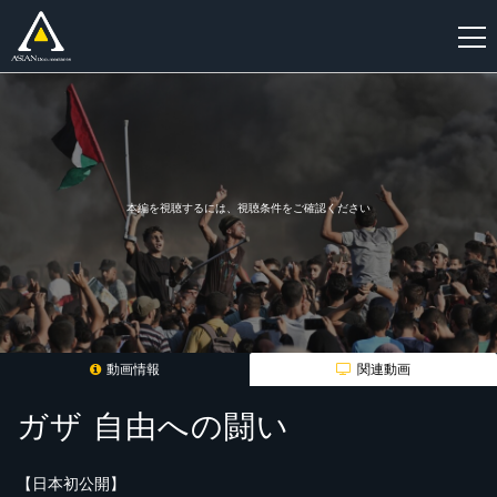
新
規
登
録
本編を視聴するには、視聴条件をご確認ください
動画情報
関連動画
ガザ 自由への闘い
【日本初公開】