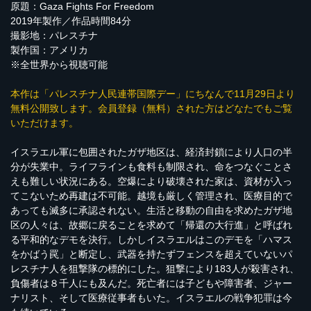
原題：Gaza Fights For Freedom
2019年製作／作品時間84分
撮影地：パレスチナ
製作国：アメリカ
※全世界から視聴可能
本作は「パレスチナ人民連帯国際デー」にちなんで11月29日より
無料公開致します。会員登録（無料）された方はどなたでもご覧
いただけます。
イスラエル軍に包囲されたガザ地区は、経済封鎖により人口の半
分が失業中。ライフラインも食料も制限され、命をつなぐことさ
えも難しい状況にある。空爆により破壊された家は、資材が入っ
てこないため再建は不可能。越境も厳しく管理され、医療目的で
あっても滅多に承認されない。生活と移動の自由を求めたガザ地
区の人々は、故郷に戻ることを求めて「帰還の大行進」と呼ばれ
る平和的なデモを決行。しかしイスラエルはこのデモを「ハマス
をかばう罠」と断定し、武器を持たずフェンスを超えていないパ
レスチナ人を狙撃隊の標的にした。狙撃により183人が殺害され、
負傷者は８千人にも及んだ。死亡者には子どもや障害者、ジャー
ナリスト、そして医療従事者もいた。イスラエルの戦争犯罪は今