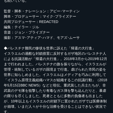
も続いている。
監督・脚本・ナレーション：アビー･マーティン
脚本・プロデューサー：マイク･プライズナー
共同プロデューサー：REDACTED
編集：テイラー・ジル
音楽：ジョン・プライズナー
撮影：アスマ･アティア･ハマド、モアズ･ムーサ
◆パレスチナ難民の惨状を世界に訴えた「帰還の大行進」
イスラエルの過酷な封鎖措置に反対するガザ地区のパレスチナ人
による抗議活動が「帰還の大行進」。2018年3月から2019年12月
まで行われました。パレスチナの旗を振りながら、イスラエルが
管理・統制しているガザの国境まで行進。虐げられた市民の姿を
世界に知らしめました。イスラエルはメディアを巧みに利用して
「イスラム原理主義組織ハマスが組織するこの抗議行動」（2018
年5月15日BBC NEWS）などと喧伝。重武装した兵士たちが、非
武装のデモ隊を狙撃したり有毒なガス弾を撃ち込んだりと、暴虐
の限りを尽くしました。死者とともに多数の負傷者も出ました
が、10年以上もイスラエルの封鎖下に置かれたガザでは医療体制
が崩壊。いまだ人々が十分な治療を受けることはできない状況で
す。