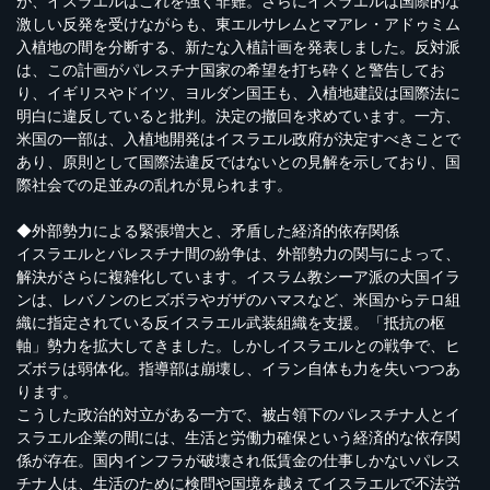
が、イスラエルはこれを強く非難。さらにイスラエルは国際的な
激しい反発を受けながらも、東エルサレムとマアレ・アドゥミム
入植地の間を分断する、新たな入植計画を発表しました。反対派
は、この計画がパレスチナ国家の希望を打ち砕くと警告してお
り、イギリスやドイツ、ヨルダン国王も、入植地建設は国際法に
明白に違反していると批判。決定の撤回を求めています。一方、
米国の一部は、入植地開発はイスラエル政府が決定すべきことで
あり、原則として国際法違反ではないとの見解を示しており、国
際社会での足並みの乱れが見られます。
◆外部勢力による緊張増大と、矛盾した経済的依存関係
イスラエルとパレスチナ間の紛争は、外部勢力の関与によって、
解決がさらに複雑化しています。イスラム教シーア派の大国イラ
ンは、レバノンのヒズボラやガザのハマスなど、米国からテロ組
織に指定されている反イスラエル武装組織を支援。「抵抗の枢
軸」勢力を拡大してきました。しかしイスラエルとの戦争で、ヒ
ズボラは弱体化。指導部は崩壊し、イラン自体も力を失いつつあ
ります。
こうした政治的対立がある一方で、被占領下のパレスチナ人とイ
スラエル企業の間には、生活と労働力確保という経済的な依存関
係が存在。国内インフラが破壊され低賃金の仕事しかないパレス
チナ人は、生活のために検問や国境を越えてイスラエルで不法労