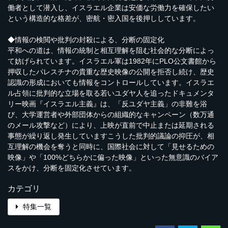
働者として潜入し、イスラエル企業は安価な労働力を確保したい
という構造的な格差が、密航・密入国を後押ししています。
◆情報の検閲や批判の封殺による、分断の固定化
平和への道は、情報の統制と相互理解を阻む社会的な分断によっ
て妨げられています。イスラエル軍は1982年にPLO公文書館から
押収したパレスチナの貴重な歴史映像の公開を拒否し続け、歴史
認識の形成においても情報をコントロールしています。イスラエ
ル占領に批判的な立場を取る若いユダヤ人を追ったドキュメンタ
リー映画『イスラエル主義』は、「反ユダヤ主義」の非難を浴
び、大学運営者や外部団体からの組織的なキャンペーン（数万通
のメール攻撃など）により、上映が直前で中止または延期される
事態が繰り返し発生していますこうした批判的議論の抑圧が、相
互理解の機会を奪うと同時に、国際社会に対して「見せるための
映像」や「100%どちらかに偏った映像」といった無意識のバイア
スをかけ、分断を固定化させています。
カテゴリ
特集一覧