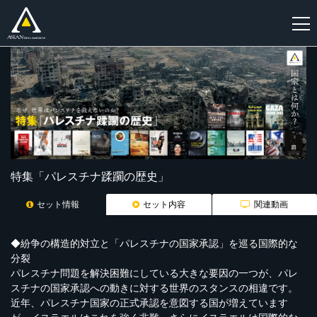
新
規
登
録
特集「パレスチナ蹂躙の歴史」
セット情報
セット内容
関連動画
◆紛争の構造的対立と「パレスチナの国家承認」を巡る国際的な
分裂
パレスチナ問題を解決困難にしている大きな要因の一つが、パレ
スチナの国家承認への動きに対する世界のスタンスの相違です。
近年、パレスチナ国家の正式承認を意図する国が増えています