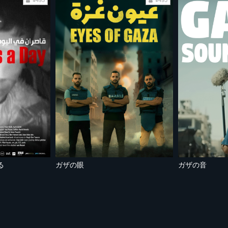
¥495
¥495
る
ガザの眼
ガザの音