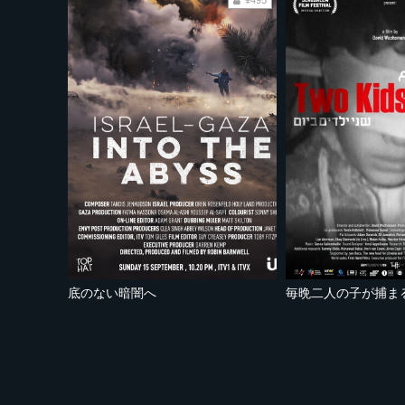
¥495
底のない暗闇へ
毎晩二人の子が捕ま