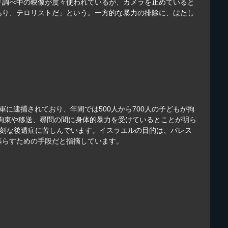
り調べ中の映像が度々使われているが、カメラを止めていると
あり、テロリストだ」という。一方的な暴力の排除に、はたし
に逮捕されており、年間では500人から700人の子どもが拘
、拘束や移送、尋問の間に身体的暴力を受けているとことが明ら
深刻な後遺症に苦しんでいます。イスラエルの目的は、パレス
暮らすための手段だと指摘しています。