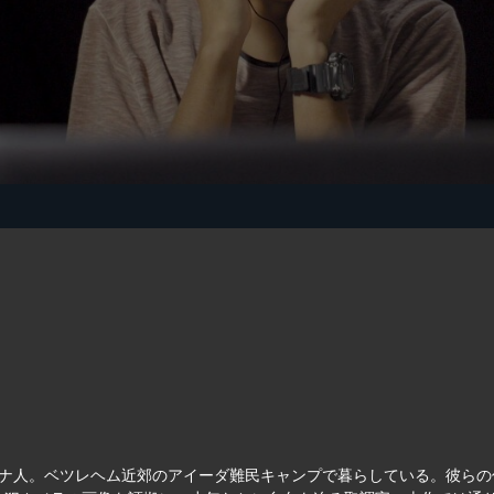
チナ人。ベツレヘム近郊のアイーダ難民キャンプで暮らしている。彼ら