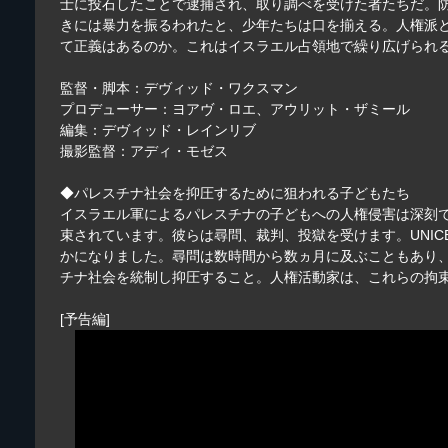
士に投石したことで逮捕され、取り調べを受けた者たちだ。
きには暴力を振るわれたと、少年たちは口を揃える。人権派
て正義はあるのか。これはイスラエル占領地で繰り広げられ
監督・脚本：デヴィッド・ワクスマン
プロデューサー：ヨアヴ・ロエ、アウリット・ザミール
編集：デヴィッド・レインリブ
撮影監督：アディ・モゼス
◆パレスチナ社会を抑圧するために狙われる子どもたち
イスラエル軍によるパレスチナの子どもへの人権侵害は深刻で
束されています。彼らは尋問、裁判、投獄を受けます。UNI
かになりました。尋問は数時間から数ヵ月に及ぶこともあり、
チナ社会を統制し抑圧すること。人権活動家は、これらの拘
[予告編]