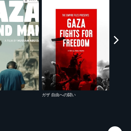
¥495
ガザ 自由への闘い
医学生 