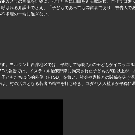
防犯カメラの画像を証拠に、少年たちに自白を迫る取調官。本作では通
と呼ばれる弁護士でさえ、「子どもであっても勾留者であり、被告人で
る不条理の一端に過ぎない。
す。ヨルダン川西岸地区では、平均して毎晩2人の子どもがイスラエル軍
CEFの報告では、イスラエル治安部隊に拘束された子どもの8割以上が
子どもたちは心的外傷（PTSD）を負い、社会や家族との関係を失う
束は、村の活力となる若者の精神を打ち砕き、ユダヤ人入植者が平穏に