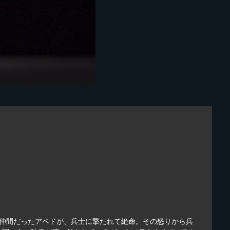
の仲間だったアベドが、兵士に撃たれて絶命。その怒りから兵