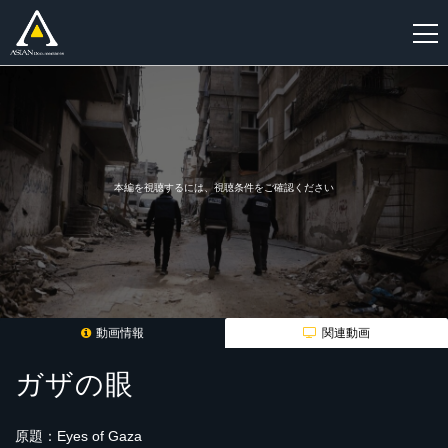
新
規
登
録
本編を視聴するには、視聴条件をご確認ください
動画情報
関連動画
ガザの眼
原題：Eyes of Gaza