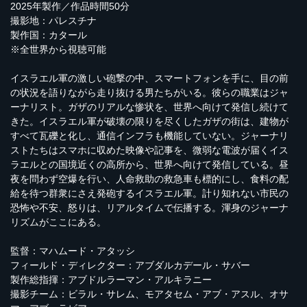
2025年製作／作品時間50分
撮影地：パレスチナ
製作国：カタール
※全世界から視聴可能
イスラエル軍の激しい砲撃の中、スマートフォンを手に、目の前
の状況を語りながら走り抜ける男たちがいる。彼らの職業はジャ
ーナリスト。ガザのリアルな惨状を、世界へ向けて発信し続けて
きた。イスラエル軍が破壊の限りを尽くしたガザの街は、建物が
すべて瓦礫と化し、通信インフラも機能していない。ジャーナリ
ストたちはスマホに収めた映像や記事を、微弱な電波が届くイス
ラエルとの国境近くの高所から、世界へ向けて発信している。昼
夜を問わず空爆を行い、人命救助の救急車も標的にし、食料の配
給を待つ群衆にさえ発砲するイスラエル軍。計り知れない市民の
恐怖や不安、怒りは、リアルタイムで伝播する。渾身のジャーナ
リズムがここにある。
監督：マハムード・アタッシ
フィールド・ディレクター：アブダルカデール・サバー
製作総指揮：アブドルラーマン・アルキラニー
撮影チーム：ビラル・サレム、モアタセム・アブ・アスル、オサ