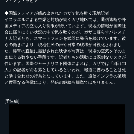
マ・アブ・ラビア
◆国際メディアが締め出されたガザで気を吐く現地記者
イスラエルによる空爆と封鎖が続くガザ地区では、通信遮断や外
国メディアの立ち入り制限が続いています。現地の情報が国際社
会に届きにくい状況の中で気を吐くのが、ガザに暮らすパレスチ
ナ人記者たち。スマートフォンを武器に発信を続けています。彼
らの働きにより、現地住民の声や日常の破壊が可視化されまし
た。爆撃の直後に撮影された映像や写真は、現場の空気をそのま
ま伝える数少ない手段です。記者たちの活動には深刻なリスクが
伴います。国際ジャーナリスト団体によれば、ガザでは「3日に1
人」の記者が命を落としているといわれ、報道に携わることは死
と隣り合わせの行為となっています。また、通信インフラの破壊
と度重なる停電により、発信の継続も簡単ではありません。
[予告編]