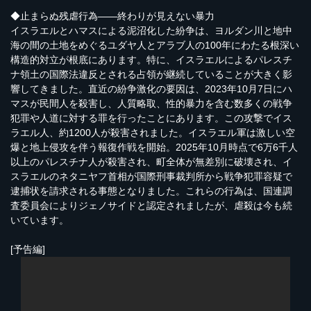
◆止まらぬ残虐行為――終わりが見えない暴力
イスラエルとハマスによる泥沼化した紛争は、ヨルダン川と地中
海の間の土地をめぐるユダヤ人とアラブ人の100年にわたる根深い
構造的対立が根底にあります。特に、イスラエルによるパレスチ
ナ領土の国際法違反とされる占領が継続していることが大きく影
響してきました。直近の紛争激化の要因は、2023年10月7日にハ
マスが民間人を殺害し、人質略取、性的暴力を含む数多くの戦争
犯罪や人道に対する罪を行ったことにあります。この攻撃でイス
ラエル人、約1200人が殺害されました。イスラエル軍は激しい空
爆と地上侵攻を伴う報復作戦を開始。2025年10月時点で6万6千人
以上のパレスチナ人が殺害され、町全体が無差別に破壊され、イ
スラエルのネタニヤフ首相が国際刑事裁判所から戦争犯罪容疑で
逮捕状を請求される事態となりました。これらの行為は、国連調
査委員会によりジェノサイドと認定されましたが、虐殺は今も続
いています。
[予告編]