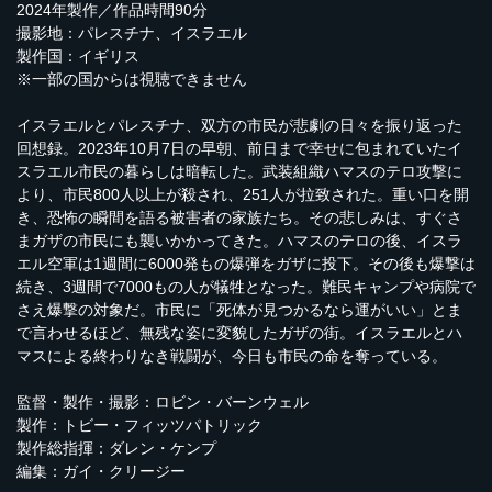
2024年製作／作品時間90分
撮影地：パレスチナ、イスラエル
製作国：イギリス
※一部の国からは視聴できません
イスラエルとパレスチナ、双方の市民が悲劇の日々を振り返った
回想録。2023年10月7日の早朝、前日まで幸せに包まれていたイ
スラエル市民の暮らしは暗転した。武装組織ハマスのテロ攻撃に
より、市民800人以上が殺され、251人が拉致された。重い口を開
き、恐怖の瞬間を語る被害者の家族たち。その悲しみは、すぐさ
まガザの市民にも襲いかかってきた。ハマスのテロの後、イスラ
エル空軍は1週間に6000発もの爆弾をガザに投下。その後も爆撃は
続き、3週間で7000もの人が犠牲となった。難民キャンプや病院で
さえ爆撃の対象だ。市民に「死体が見つかるなら運がいい」とま
で言わせるほど、無残な姿に変貌したガザの街。イスラエルとハ
マスによる終わりなき戦闘が、今日も市民の命を奪っている。
監督・製作・撮影：ロビン・バーンウェル
製作：トビー・フィッツパトリック
製作総指揮：ダレン・ケンプ
編集：ガイ・クリージー