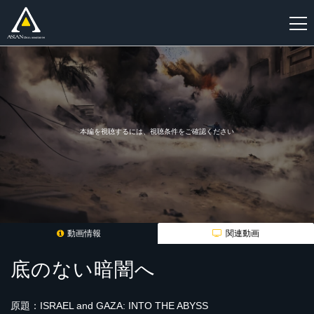
新
規
登
録
本編を視聴するには、視聴条件をご確認ください
動画情報
関連動画
底のない暗闇へ
原題：ISRAEL and GAZA: INTO THE ABYSS