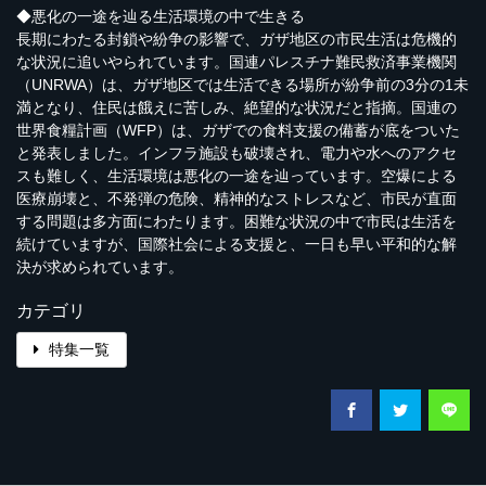
◆悪化の一途を辿る生活環境の中で生きる
長期にわたる封鎖や紛争の影響で、ガザ地区の市民生活は危機的
な状況に追いやられています。国連パレスチナ難民救済事業機関
（UNRWA）は、ガザ地区では生活できる場所が紛争前の3分の1未
満となり、住民は餓えに苦しみ、絶望的な状況だと指摘。国連の
世界食糧計画（WFP）は、ガザでの食料支援の備蓄が底をついた
と発表しました。インフラ施設も破壊され、電力や水へのアクセ
スも難しく、生活環境は悪化の一途を辿っています。空爆による
医療崩壊と、不発弾の危険、精神的なストレスなど、市民が直面
する問題は多方面にわたります。困難な状況の中で市民は生活を
続けていますが、国際社会による支援と、一日も早い平和的な解
決が求められています。
カテゴリ
特集一覧