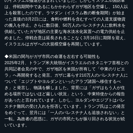
のイスラエル撤退が含まれていました。しかしイスラエル国防軍
は、停戦期間中であるにもかかわらずガザ地区を空爆し、150人以
上を殺害したのです。ラマダン（イスラム教の断食期間）が始ま
った直後の3月2日には、食料や燃料を含むすべての人道支援物資
の搬入を停止。さらに数日後、50万人のパレスチナ人に飲料水を
供給していたガザ地区の主要な海水淡水化装置への電力供給を止
めました。停戦合意は延長されることなく3月16日に期限を迎え、
イスラエルはガザへの大規模空爆を再開しています。
◆米国の関与がガザ市民の命運を左右する可能性も
2025年2月、トランプ米大統領がイスラエルのネタニヤフ首相との
共同記者会見の中で、ガザ地区を米国が所有して「中東のリビエ
ラ」へ再開発すると発言。ガザに暮らす210万人のパレスチナ人に
ついて「エジプトやヨルダンといったアラブ諸国へ移住するべ
き」と発言し、物議を醸しました。背景には「ガザはもう人が住
める場所ではないほど厳しい状況」という、中東特使からの報告
があったと言われています。しかし、ヨルダンやエジプトはパレ
スチナ難民の受け入れを拒否しています。トランプ氏はこの発言
をめぐって、翌月には「一人のパレスチナ人も追放されない」と
一転。為政者の思惑に、ガザの市民たちが振り回される状況が続
いています。