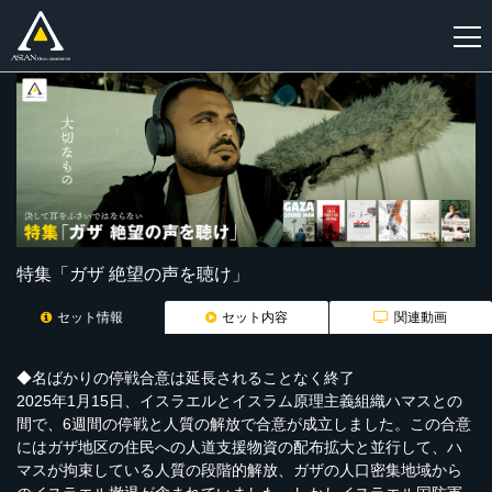
新
規
登
録
特集「ガザ 絶望の声を聴け」
セット情報
セット内容
関連動画
◆名ばかりの停戦合意は延長されることなく終了
2025年1月15日、イスラエルとイスラム原理主義組織ハマスとの
間で、6週間の停戦と人質の解放で合意が成立しました。この合意
にはガザ地区の住民への人道支援物資の配布拡大と並行して、ハ
マスが拘束している人質の段階的解放、ガザの人口密集地域から