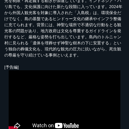
光を制限・再定義する動きが加速しています。インドネシア・バ
リ島でも、文化保護に向けた新たな段階に入っています。2024年
から外国人観光客を対象に導入された「入島税」は、環境保全だ
けでなく、島の基盤であるヒンドゥー文化の継承やインフラ整備
に充てられます。背景には、神聖な場所で不適切な行動をとる観
光客の問題があり、地方政府は文化を尊重するガイドラインを発
行するなど、厳格な姿勢を打ち出しています。島内のトルニャン
村に見られる「遺体を埋葬せず神聖な樹木の下に安置する」とい
う独自の葬儀文化も、現代的な観光の圧力に抗いながら、死生観
の尊厳を守り続けている事例といえます。
[予告編]