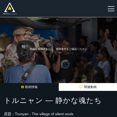
新
規
登
録
本編を視聴するには、視聴条件をご確認ください
動画情報
関連動画
トルニャン ― 静かな魂たち
原題：Trunyan - The village of silent souls