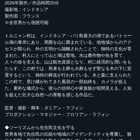
2026年製作／作品時間20分
撮影地：インドネシア
製作国：フランス
※全世界から視聴可能
トルニャン村は、インドネシア・バリ島最大の湖であるバトゥー
ル湖の東岸にあり、周囲を山に囲まれている。他地域からのアク
セスが限られ、外の文明から隔離されたことで、独特の文化が育
まれた。村人にとって山と湖は聖地。水は農作物や魚を育て、
人々の命を支える。山は観光資源となり、村に経済的な潤いをも
たらす。この村では、死者を土葬も火葬もせず聖なる木の下に安
置するという、独特の葬送が行われている。水と森に支えられた
この村で、受け継がれてきた風習の一部始終を、カメラが捉え
た。素朴な儀式から、彼らの信仰心や家族観が垣間見える。人知
を超えた壮大な自然への畏敬を感じる作品だ。
監督・撮影・脚本：ダミアン・ラフォン
プロダクション・マネジャー：フロリアン・ラフォン
◆ツーリズムから先住民文化を守る
世界各地で先住民の伝統や地域のアイデンティティを尊重し、観