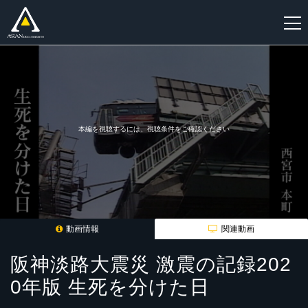
新
規
登
録
本編を視聴するには、視聴条件をご確認ください
動画情報
関連動画
阪神淡路大震災 激震の記録202
0年版 生死を分けた日