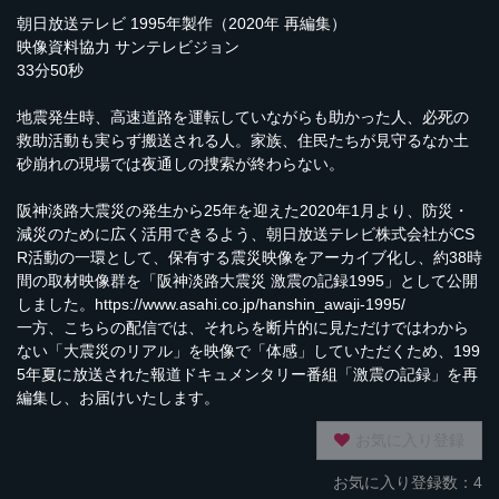
朝日放送テレビ 1995年製作（2020年 再編集）
映像資料協力 サンテレビジョン
33分50秒
地震発生時、高速道路を運転していながらも助かった人、必死の
救助活動も実らず搬送される人。家族、住民たちが見守るなか土
砂崩れの現場では夜通しの捜索が終わらない。
阪神淡路大震災の発生から25年を迎えた2020年1月より、防災・
減災のために広く活用できるよう、朝日放送テレビ株式会社がCS
R活動の一環として、保有する震災映像をアーカイブ化し、約38時
間の取材映像群を「阪神淡路大震災 激震の記録1995」として公開
しました。
https://www.asahi.co.jp/hanshin_awaji-1995/
一方、こちらの配信では、それらを断片的に見ただけではわから
ない「大震災のリアル」を映像で「体感」していただくため、199
5年夏に放送された報道ドキュメンタリー番組「激震の記録」を再
編集し、お届けいたします。
お気に入り登録
お気に入り登録数：4