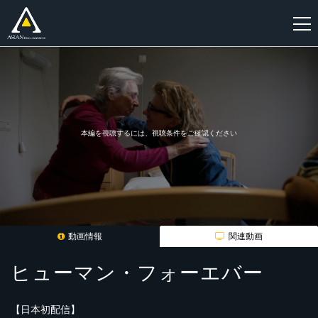
新
規
登
録
本編を視聴するには、視聴条件をご確認ください
動画情報
関連動画
ヒューマン・フォーエバー
【日本初配信】