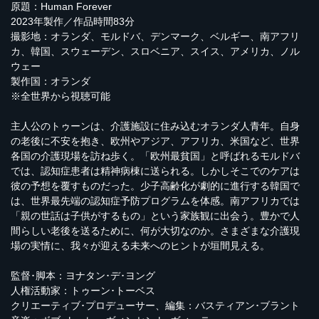
原題：Human Forever
2023年製作／作品時間83分
撮影地：オランダ、モルドバ、デンマーク、ベルギー、南アフリ
カ、韓国、スウェーデン、スロベニア、スイス、アメリカ、ノル
ウェー
製作国：オランダ
※全世界から視聴可能
主人公のトゥーンは、介護施設に住み込むオランダ人青年。自身
の老後に不安を抱き、欧州やアジア、アフリカ、米国など、世界
各国の介護現場を訪ね歩く。「欧州最貧国」と呼ばれるモルドバ
では、認知症患者は精神病棟に送られる。しかしそこでのケアは
彼の予想を覆すものだった。少子高齢化が劇的に進行する韓国で
は、世界最先端の認知症予防プログラムを体感。南アフリカでは
「親の世話は子供がするもの」という家族観に出会う。豊かで人
間らしい老後を送るために、何が大切なのか。さまざまな介護現
場の実情に、我々が迎える未来へのヒントが垣間見える。
監督･脚本：ヨナタン･デ･ヨング
人権活動家：トゥーン･トーベス
クリエーティブ･プロデューサー、編集：バスティアン･ブラント