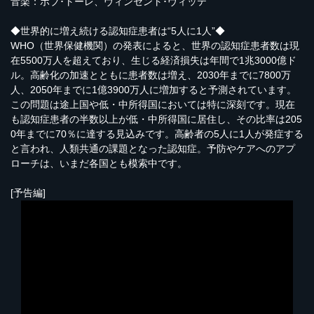
音楽：ボブ･トーレ、ヴィンセント･ヴィッテ
◆世界的に増え続ける認知症患者は“5人に1人”◆
WHO（世界保健機関）の発表によると、世界の認知症患者数は現
在5500万人を超えており、生じる経済損失は年間で1兆3000億ド
ル。高齢化の加速とともに患者数は増え、2030年までに7800万
人、2050年までに1億3900万人に増加すると予測されています。
この問題は途上国や低・中所得国においては特に深刻です。現在
も認知症患者の半数以上が低・中所得国に居住し、その比率は205
0年までに70％に達する見込みです。高齢者の5人に1人が発症する
と言われ、人類共通の課題となった認知症。予防やケアへのアプ
ローチは、いまだ各国とも模索中です。
[予告編]