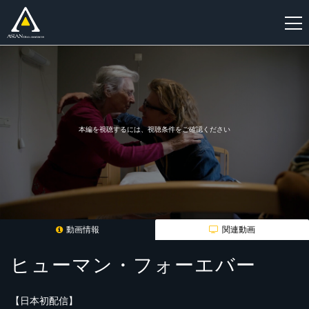
新
規
登
録
本編を視聴するには、視聴条件をご確認ください
動画情報
関連動画
ヒューマン・フォーエバー
【日本初配信】