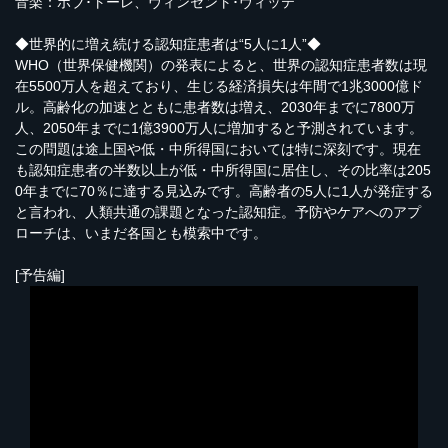
音楽：ボブ･トーレ、ヴィンセント･ヴィッテ
◆世界的に増え続ける認知症患者は“5人に1人”◆
WHO（世界保健機関）の発表によると、世界の認知症患者数は現
在5500万人を超えており、生じる経済損失は年間で1兆3000億ド
ル。高齢化の加速とともに患者数は増え、2030年までに7800万
人、2050年までに1億3900万人に増加すると予測されています。
この問題は途上国や低・中所得国においては特に深刻です。現在
も認知症患者の半数以上が低・中所得国に居住し、その比率は205
0年までに70％に達する見込みです。高齢者の5人に1人が発症する
と言われ、人類共通の課題となった認知症。予防やケアへのアプ
ローチは、いまだ各国とも模索中です。
[予告編]