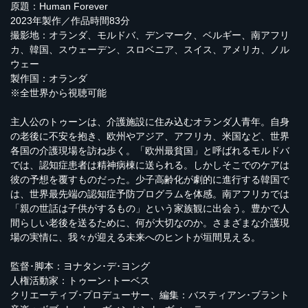
原題：Human Forever
2023年製作／作品時間83分
撮影地：オランダ、モルドバ、デンマーク、ベルギー、南アフリ
カ、韓国、スウェーデン、スロベニア、スイス、アメリカ、ノル
ウェー
製作国：オランダ
※全世界から視聴可能
主人公のトゥーンは、介護施設に住み込むオランダ人青年。自身
の老後に不安を抱き、欧州やアジア、アフリカ、米国など、世界
各国の介護現場を訪ね歩く。「欧州最貧国」と呼ばれるモルドバ
では、認知症患者は精神病棟に送られる。しかしそこでのケアは
彼の予想を覆すものだった。少子高齢化が劇的に進行する韓国で
は、世界最先端の認知症予防プログラムを体感。南アフリカでは
「親の世話は子供がするもの」という家族観に出会う。豊かで人
間らしい老後を送るために、何が大切なのか。さまざまな介護現
場の実情に、我々が迎える未来へのヒントが垣間見える。
監督･脚本：ヨナタン･デ･ヨング
人権活動家：トゥーン･トーベス
クリエーティブ･プロデューサー、編集：バスティアン･ブラント