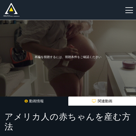
新
規
登
録
本編を視聴するには、視聴条件をご確認ください
動画情報
関連動画
アメリカ人の赤ちゃんを産む方
法