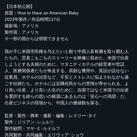
【日本初公開】
原題：How to Have an American Baby
2023年製作／作品時間117分
撮影地：アメリカ
製作国：アメリカ
※一部の国からは視聴できません
我が子に米国市民権を与えたいと願う中国人富裕層を取り囲む人
たちの、悲喜こもごものストーリーを映像に収めた。米国で出産
しようとする夫婦のために、マタニティホテルの経営者や世話
人、医療関係者たちが奔走する。高額な費用や、英語が話せない
従業員、ホテルの治安など、不安とストレスに悩まされながら過
ごす妊婦たち。ホテルには近隣住民からの苦情が寄せられる。よ
り良い出産、より良い人生のために、自国ではなく米国での出産
を選択する彼らの思いの根源にあるものは「安心への渇望」だ。
出産ビジネスの現場から、中国人の価値観を探る。
監督・製作・脚本・撮影・編集：レスリー･タイ
製作：ジリアン･シュルツ
製作顧問：マヤ･Ｅ･ルドルフ
共同製作・共同編集：エリヴィア･ショウ