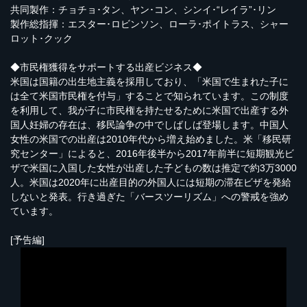
共同製作：チョチョ･タン、ヤン･コン、シンイ･“レイラ”･リン
製作総指揮：エスター･ロビンソン、ローラ･ポイトラス、シャー
ロット･クック
◆市民権獲得をサポートする出産ビジネス◆
米国は国籍の出生地主義を採用しており、「米国で生まれた子に
は全て米国市民権を付与」することで知られています。この制度
を利用して、我が子に市民権を持たせるために米国で出産する外
国人妊婦の存在は、移民論争の中でしばしば登場します。中国人
女性の米国での出産は2010年代から増え始めました。米「移民研
究センター」によると、2016年後半から2017年前半に短期観光ビ
ザで米国に入国した女性が出産した子どもの数は推定で約3万3000
人。米国は2020年に出産目的の外国人には短期の滞在ビザを発給
しないと発表。行き過ぎた「バースツーリズム」への警戒を強め
ています。
[予告編]