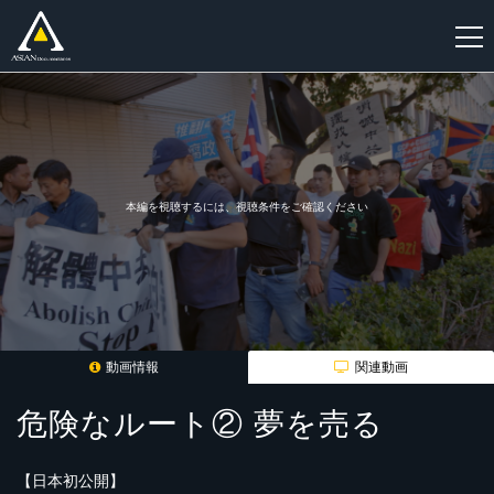
新
規
登
録
本編を視聴するには、視聴条件をご確認ください
動画情報
関連動画
危険なルート② 夢を売る
【日本初公開】