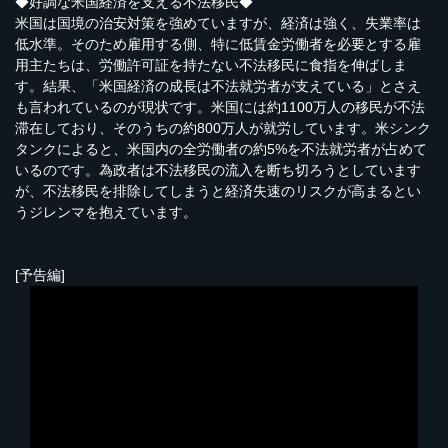
◆好調な米国経済を支える不法移民◆
米国は国境の治安対策を強めていますが、経済は強く、失業率は
低水準。そのため雇用する側、特に低賃金労働者を必要とする雇
用主たちは、労働許可証を持たない不法移民に食指を伸ばしま
す。結果、「米国経済の成長は不法就労者が支えている」とさえ
も言われているのが現状です。米国には約1100万人の移民が不法
滞在しており、そのうちの約800万人が就労しています。米シンク
タンクによると、米国内の全労働者の約5%を不法就労者が占めて
いるのです。為政者は不法移民の流入を断ち切ろうとしています
が、不法移民を排除してしまうと経済失速のリスクが高まるとい
うジレンマを抱えています。
[予告編]