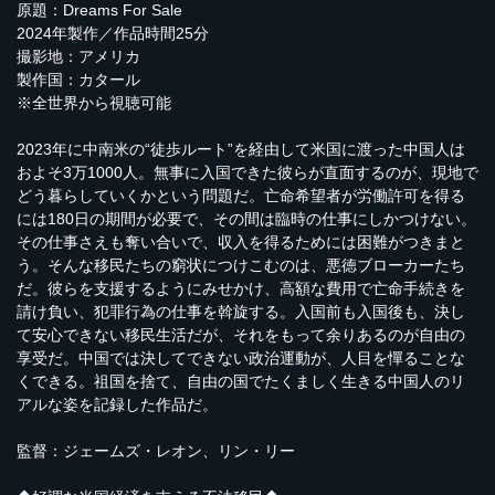
原題：Dreams For Sale
2024年製作／作品時間25分
撮影地：アメリカ
製作国：カタール
※全世界から視聴可能
2023年に中南米の“徒歩ルート”を経由して米国に渡った中国人は
およそ3万1000人。無事に入国できた彼らが直面するのが、現地で
どう暮らしていくかという問題だ。亡命希望者が労働許可を得る
には180日の期間が必要で、その間は臨時の仕事にしかつけない。
その仕事さえも奪い合いで、収入を得るためには困難がつきまと
う。そんな移民たちの窮状につけこむのは、悪徳ブローカーたち
だ。彼らを支援するようにみせかけ、高額な費用で亡命手続きを
請け負い、犯罪行為の仕事を斡旋する。入国前も入国後も、決し
て安心できない移民生活だが、それをもって余りあるのが自由の
享受だ。中国では決してできない政治運動が、人目を憚ることな
くできる。祖国を捨て、自由の国でたくましく生きる中国人のリ
アルな姿を記録した作品だ。
監督：ジェームズ・レオン、リン・リー