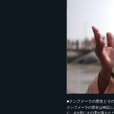
■クンブメーラの歴史とそ
クンブメーラの歴史は神話に
に、4カ所にその雫が落ちた