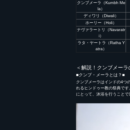
クンブメーラ（Kumbh Me
la）
ディワリ（Diwali）
ホーリー（Holi）
ナヴァラートリ（Navaratr
i）
ラタ・ヤートラ（Ratha Y
atra）
＜解説！クンブメーラ
■クンブ・メーラとは？■
クンブメーラはインドの4つ
れるヒンドゥー教の祭典です
にとって、沐浴を行うことで