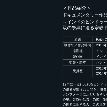
＜作品紹介＞
ドキュメンタリー作
～インドのヒンドゥ
級の祭典に迫る宗教
原題
Faith C
制作年／
作品時間
2013
撮影地
インド
製作国
インド
監督・脚本
パン・
2013
受賞歴
2014
12年に一度行われるヒンド
の信者が集う55日間を、映
クンブメーラにたどり着きサ
心境。苦悩や歓喜、恐怖、愛
の世界に生きる人、この世界