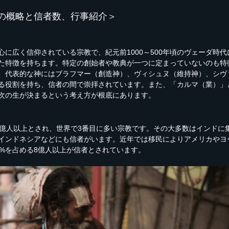
の概略と信者数、行事紹介＞
心に広く信仰されている宗教で、紀元前1000～500年頃のヴェーダ時
た特徴を持ちます。特定の創始者や教典が一つに定まっていないのも特
、代表的な神にはブラフマー（創造神）、ヴィシュヌ（維持神）、シヴ
る役割を持ち、信者の間で崇拝されています。また、「カルマ（業）」
次の生が決まるという考え方が根底にあります。
1億人以上とされ、世界で3番目に多い宗教です。その大多数はインドに
インドネシアなどにも信者がいます。近年では移民によりアメリカやヨ
0%を占める8億人以上が信者とされています。