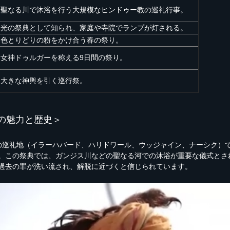
聖なる川で沐浴を行う大規模なヒンドゥー教の巡礼行事。
光の祭典として知られ、家庭や寺院でランプが灯される。
色とりどりの粉をかけ合う春の祭り。
女神ドゥルガーを称える9日間の祭り。
大きな神輿を引く巡行祭。
の魅力と歴史＞
の巡礼地（イラーハバード、ハリドワール、ウッジャイン、ナーシク）
。この祭典では、ガンジス川などの聖なる河での沐浴が重要な儀式とさ
過去の罪が洗い流され、解脱に近づくと信じられています。