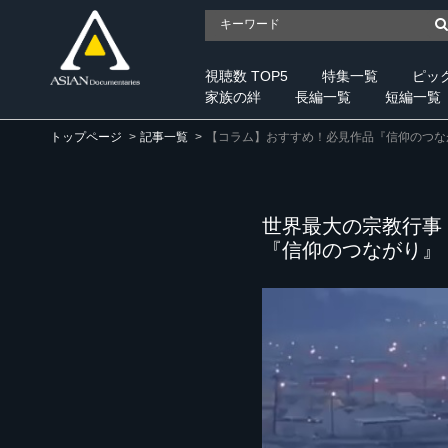
視聴数 TOP5
特集一覧
ピッ
家族の絆
長編一覧
短編一覧
トップページ
記事一覧
【コラム】おすすめ！必見作品『信仰のつな
世界最大の宗教行事
『信仰のつながり』