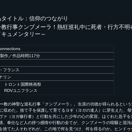
品タイトル：信仰のつながり
ー教行事クンブメーラ！熱狂巡礼中に死者・行方不明
ドキュメンタリー～
onnections
年製作／作品時間117分
・フランス
ナリン
年 トロント国際映画祭
年 RDVユニフランス
ゥー教の神聖な巡礼行事「クンブメーラ」。生涯の功徳が得られるという
像に収めた。捨て子を保護して育てるヨギ（ヨガの達人）に芽生えた、
ヴァ（ヨガ修行者）と行動を共にした少年の心の変容。はぐれた息子を
情、奉仕など人の持つ感情や行動の全てが、クンブメーラの喧騒と混沌
を捨てた人それぞれが、この地で何を見つけ、何を得るのか。ヒンドゥ