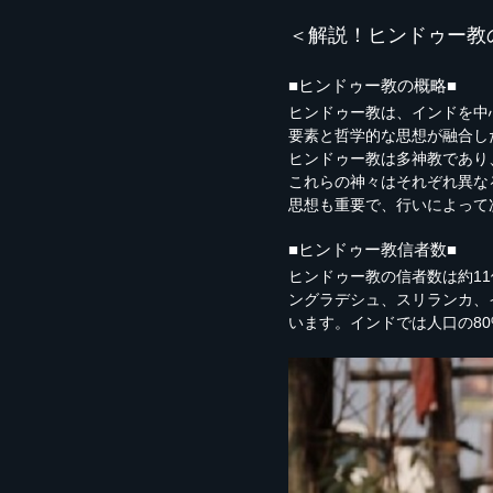
＜解説！ヒンドゥー教
■ヒンドゥー教の概略■
ヒンドゥー教は、インドを中
要素と哲学的な思想が融合し
ヒンドゥー教は多神教であり
これらの神々はそれぞれ異な
思想も重要で、行いによって
■ヒンドゥー教信者数■
ヒンドゥー教の信者数は約1
ングラデシュ、スリランカ、
います。インドでは人口の8