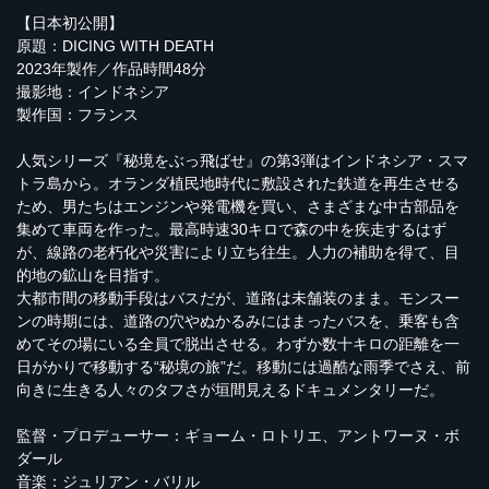
【日本初公開】
原題：DICING WITH DEATH
2023年製作／作品時間48分
撮影地：インドネシア
製作国：フランス
人気シリーズ『秘境をぶっ飛ばせ』の第3弾はインドネシア・スマ
トラ島から。オランダ植民地時代に敷設された鉄道を再生させる
ため、男たちはエンジンや発電機を買い、さまざまな中古部品を
集めて車両を作った。最高時速30キロで森の中を疾走するはず
が、線路の老朽化や災害により立ち往生。人力の補助を得て、目
的地の鉱山を目指す。
大都市間の移動手段はバスだが、道路は未舗装のまま。モンスー
ンの時期には、道路の穴やぬかるみにはまったバスを、乗客も含
めてその場にいる全員で脱出させる。わずか数十キロの距離を一
日がかりで移動する“秘境の旅”だ。移動には過酷な雨季でさえ、前
向きに生きる人々のタフさが垣間見えるドキュメンタリーだ。
監督・プロデューサー：ギョーム・ロトリエ、アントワーヌ・ボ
ダール
音楽：ジュリアン・バリル