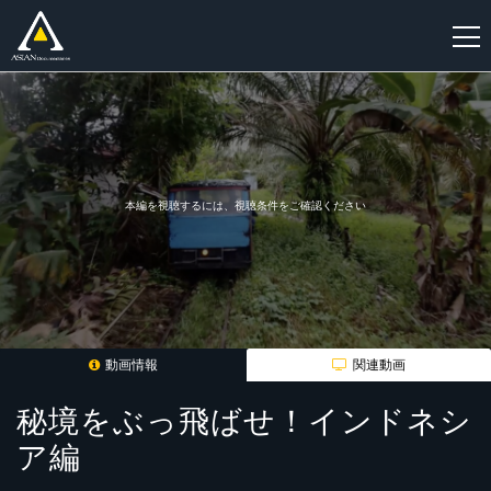
新
規
登
録
本編を視聴するには、視聴条件をご確認ください
動画情報
関連動画
秘境をぶっ飛ばせ！インドネシ
ア編