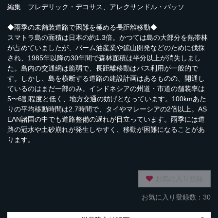
編集 フレデリック・デコサス、アレクサンドル・バッソ
◆雨季の未舗装道路で困難を極める長距離移動◆
スマトラ島の面積は日本の約1.3倍。かつては島の大部分を熱帯林
が占めていましたが、パーム油産業や鉱山開発などのために伐採
され、1985年以降の30年間で森林面積は半分以上が消失しまし
た。島内の交通網は脆弱で、長距離移動はバス利用が一般的で
す。しかし、島を横断する道路の建設計画はあるものの、開通し
ているのはまだ一部のみ。インドネシアの州道・市道の舗装率は
5〜6割程度と低く、地方交通の妨げとなっています。100kmあた
りの平均移動時間は2.7時間で、タイやマレーシアの2倍以上。AS
EAN諸国の中でも道路整備の遅れが目立っています。雨季には道
路の冠水や土砂崩れが発生しやすく、移動が困難になることがあ
ります。
お気に入り登録
お気に入り登録数：30