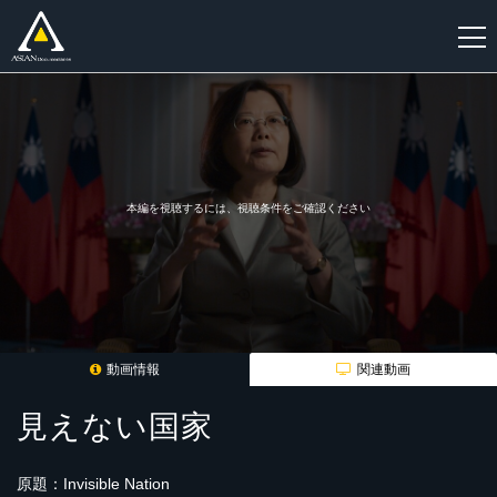
新
規
登
録
本編を視聴するには、視聴条件をご確認ください
動画情報
関連動画
見えない国家
原題：Invisible Nation