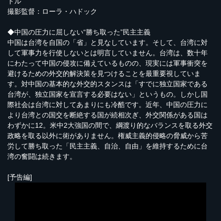
トル
撮影監督：ローラ・ハドック
◆中国の圧力に屈しない“勝ち取った”民主主義
中国は台湾を自国の「省」と見なしています。そして、台湾に対
して軍事力を行使しないとは明言していません。台湾は、数十年
にわたって中国の侵攻に備えているものの、現実には軍事衝突を
避けるための外交的解決策を見つけることを最重要視していま
す。対中国の基本的な外交的スタンスは「すでに独立国家である
台湾が、独立国家を宣言する必要はない」というもの。しかし国
際社会は台湾に対してあまりにも冷酷です。近年、中国の圧力に
より台湾との国交を断絶する国が続相次ぎ、外交関係がある国は
わずかに12。米中2大強国の間で、綱渡り的なバランスを取る外交
政略を取る以外に術がありません。権威主義的侵略の脅威から苦
労して勝ち取った「民主主義、自治、自由」を維持するために台
湾の奮闘は続きます。
[予告編]