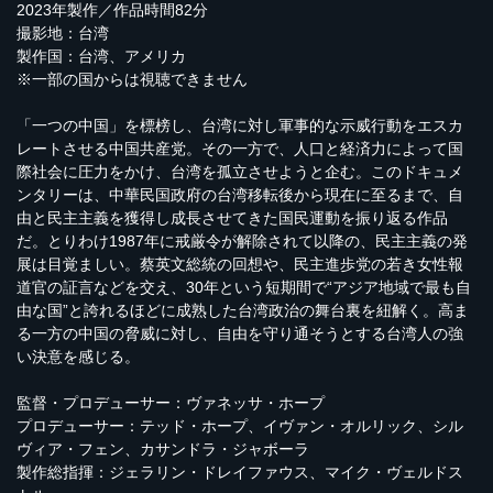
2023年製作／作品時間82分
撮影地：台湾
製作国：台湾、アメリカ
※一部の国からは視聴できません
「一つの中国」を標榜し、台湾に対し軍事的な示威行動をエスカ
レートさせる中国共産党。その一方で、人口と経済力によって国
際社会に圧力をかけ、台湾を孤立させようと企む。このドキュメ
ンタリーは、中華民国政府の台湾移転後から現在に至るまで、自
由と民主主義を獲得し成長させてきた国民運動を振り返る作品
だ。とりわけ1987年に戒厳令が解除されて以降の、民主主義の発
展は目覚ましい。蔡英文総統の回想や、民主進歩党の若き女性報
道官の証言などを交え、30年という短期間で“アジア地域で最も自
由な国”と誇れるほどに成熟した台湾政治の舞台裏を紐解く。高ま
る一方の中国の脅威に対し、自由を守り通そうとする台湾人の強
い決意を感じる。
監督・プロデューサー：ヴァネッサ・ホープ
プロデューサー：テッド・ホープ、イヴァン・オルリック、シル
ヴィア・フェン、カサンドラ・ジャボーラ
製作総指揮：ジェラリン・ドレイファウス、マイク・ヴェルドス