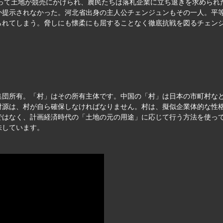
よって土地が競売にかけられ、農民たちは落札企業に立ち退きを求めら
か提示されなかった。河北省出身の主人公チェンジュンもその一人。平
られてしまう。脅しにも懐柔にも屈することなく徹底抗戦を図るチェン
集団所有。「村」はその所有主体です。中国の「村」は日本の市町村な
財源は、村が自ら確保しなければなりません。村は、擬似企業体的な性格
ではなく、計画経済時代の「土地の元の用途」に応じて行う方法を使っ
味しています。