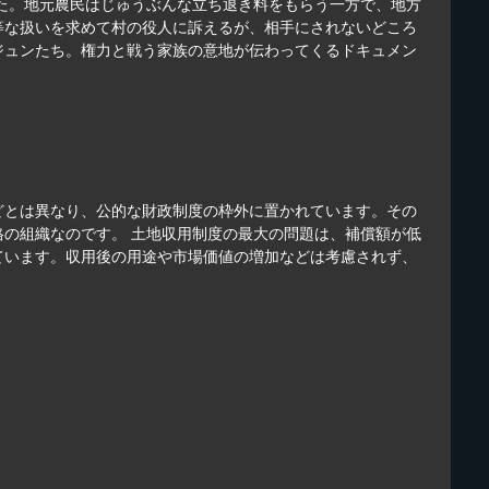
れた。地元農民はじゅうぶんな立ち退き料をもらう一方で、地方
等な扱いを求めて村の役人に訴えるが、相手にされないどころ
ジュンたち。権力と戦う家族の意地が伝わってくるドキュメン
どとは異なり、公的な財政制度の枠外に置かれています。その
の組織なのです。 土地収用制度の最大の問題は、補償額が低
ています。収用後の用途や市場価値の増加などは考慮されず、