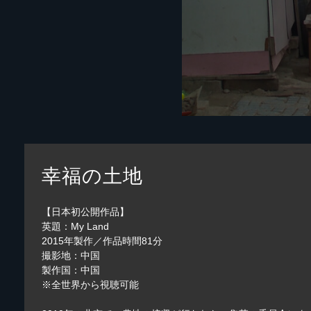
幸福の土地
【日本初公開作品】
英題：My Land
2015年製作／作品時間81分
撮影地：中国
製作国：中国
※全世界から視聴可能