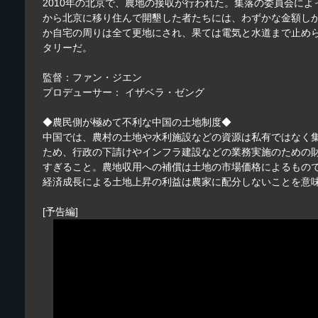
2010年の北京で、農地の接収が行われた。集落の委員会に
から北京に移り住んで開墾した者たちには、わずかな金額し
か自宅の周りは全て更地にされ、果ては電気と水道まで止め
タリーだ。
監督：ファン・ジエン
プロデューサー： イザベラ・ゼング
◆農民側が極めて不利な中国の土地制度◆
中国では、農村の土地や水利施設などの資源は私有ではなく
ため、行政の下請けやインフラ建設などの業務実施のための
すぎること。農地収用への補償は土地の市場価格によるもの
経済成長による土地上昇の利益は農家に配分しないことを意
[予告編]