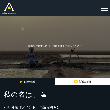
新
規
登
録
本編を視聴するには、視聴条件をご確認ください
動画情報
関連動画
私の名は、塩
2013年製作／インド／作品時間92分