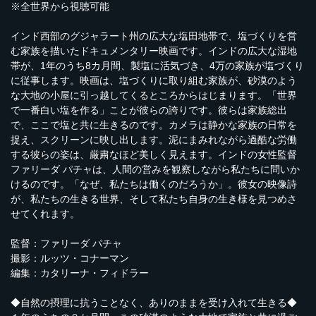
※全世界から視聴可能
インド西部のグジャラート州の広大な塩田地帯で、塩づくりを営
む家族を描いたドキュメンタリー映画です。インドの広大な湿地
帯が、1年のうち8カ月間、製塩に活気づき、4万の家族が塩づくり
に従事します。映画は、塩づくりに取り組む家族が、砂漠のよう
な大地の小屋に引っ越してくるところからはじまります。「世界
で一番白い塩を作る」ことが彼らの誇りです。彼らは家族総出
で、ここで塩と共に生きるのです。カメラは静かな家族の日常を
捉え、スクリーンに映し出します。泥にまみれながら過酷な労働
する彼らの姿は、厳粛なほど美しく見えます。インドの女性監督
ファリーダ パチャは、人間の営みを観察しながら私たちに問いか
けるのです。「なぜ、私たちは働くのだろうか」。彼女の映像詩
が、私たちの生きる世界、そして私たち自身の生き様を見つめさ
せてくれます。
監督：ファリーダ パチャ
撮影：ルッツ・コナーマン
編集：カタリーナ・フィドラー
◆自然の摂理に抗うことなく、ありのままを受け入れて生きる◆