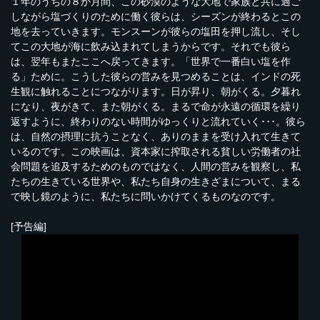
１年のうちの８か月間、この砂漠のような大地で家族と共に過ご
しながら塩づくりのために働く彼らは、シーズンが終わるとこの
地を去っていきます。モンスーンが彼らの塩田を押し流し、そし
てこの大地が海に飲み込まれてしまうからです。それでも彼ら
は、翌年もまたここへ戻ってきます。「世界で一番白い塩を作
る」ために。こうした彼らの営みを見つめることは、インドの死
生観に触れることにつながります。日が昇り、朝がくる。夕暮れ
になり、夜がきて、また朝がくる。まるで命が永遠の循環を繰り
返すように、終わりのない時間がゆっくりと流れていく･･･。彼ら
は、自然の摂理に抗うことなく、ありのままを受け入れて生きて
いるのです。この映画は、資本家に搾取される貧しい労働者の社
会問題を追及するためのものではなく、人間の営みを観察し、私
たちの生きている世界や、私たち自身の生きざまについて、まる
で映し鏡のように、私たちに問いかけてくるものなのです。
[予告編]