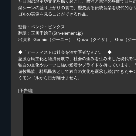
た自国の歴史や文化を掘り起こし、西洋と東洋の狭間で自ら
楽シーンの盛り上がりの裏で、歴史ある伝統音楽を現代的な
ゴルの実像を見ることができる作品。
監督：ベンジ・ビンクス
翻訳：玉川千絵子(5th-element.jp)
出演者: Gennie（ジーニー）、Quiza（クイザ）、 Gee（ジ
◆「アーティストは社会を治す医者なんだ。」◆
急激な民主化と経済発展で、社会の歪みを生み出した現代モ
独自の文化やルーツに強い愛着やプライドを持っています。
遊牧民族、騎馬民族として独自の文化を継承し続けてきたモ
くモンゴルから目が離せません。
[予告編]