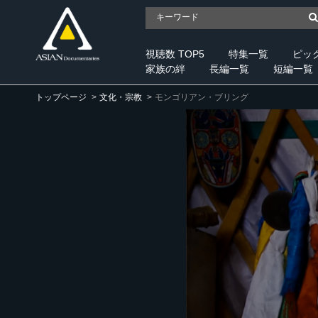
視聴数 TOP5
特集一覧
ピッ
家族の絆
長編一覧
短編一覧
トップページ
文化・宗教
モンゴリアン・ブリング