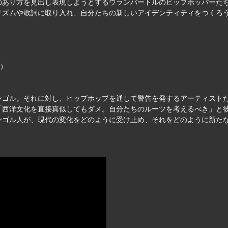
のあり方を見出し表現しようとするウランバートルのヒップホッパーた
リズムや歌詞に取り入れ、自分たちの新しいアイデンティティをつくろ
ー）
ンゴル。それに対し、ヒップホップを通して警告を発するアーティスト
「西洋文化を直接真似してもダメ。自分たちのルーツを考えるべき」と
ンゴル人が、現代の変化をどのように受け止め、それをどのように新た