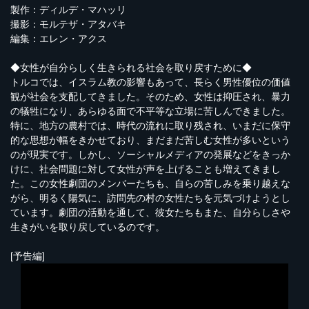
製作：ディルデ・マハッリ
撮影：モルテザ・アタバキ
編集：エレン・アクス
◆女性が自分らしく生きられる社会を取り戻すために◆
トルコでは、イスラム教の影響もあって、長らく男性優位の価値
観が社会を支配してきました。そのため、女性は抑圧され、暴力
の犠牲になり、あらゆる面で不平等な立場に苦しんできました。
特に、地方の農村では、時代の流れに取り残され、いまだに保守
的な思想が幅をきかせており、まだまだ苦しむ女性が多いという
のが現実です。しかし、ソーシャルメディアの発展などをきっか
けに、社会問題に対して女性が声を上げることも増えてきまし
た。この女性劇団のメンバーたちも、自らの苦しみを乗り越えな
がら、明るく陽気に、訪問先の村の女性たちを元気づけようとし
ています。劇団の活動を通して、彼女たちもまた、自分らしさや
生きがいを取り戻しているのです。
[予告編]