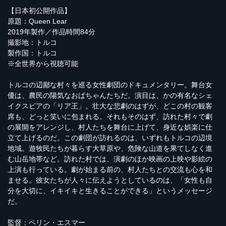
【日本初公開作品】
原題：Queen Lear
2019年製作／作品時間84分
撮影地：トルコ
製作国：トルコ
※全世界から視聴可能
トルコの辺鄙な村々を巡る女性劇団のドキュメンタリー。舞台女
優は、農民の陽気なおばちゃんたちだ。演目は、かの有名なシェ
イクスピアの「リア王」。壮大な悲劇のはずが、どこの村の観客
席も、どっと笑いに包まれる。それもそのはず、訪れた村々で劇
の展開をアレンジし、村人たちを舞台に上げて、身近な娯楽に仕
立て上げるのだ。この劇団が訪れるのは、いずれもトルコの辺境
地域。遊牧民たちが暮らす大草原や、危険な山道を果てしなく進
む山岳地帯など。訪れた村では、演劇のほか映画の上映や影絵の
上演も行っている。劇が始まる前の、村人たちとの交流も心を和
ませる。彼女たちが人々に伝えようとしているのは、「女性も自
分を大切に、イキイキと生きることができる」というメッセージ
だ。
監督：ペリン・エスマー