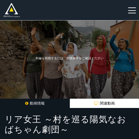
新
規
登
録
本編を視聴するには、視聴条件をご確認ください
動画情報
関連動画
リア女王 ～村を巡る陽気なお
ばちゃん劇団～