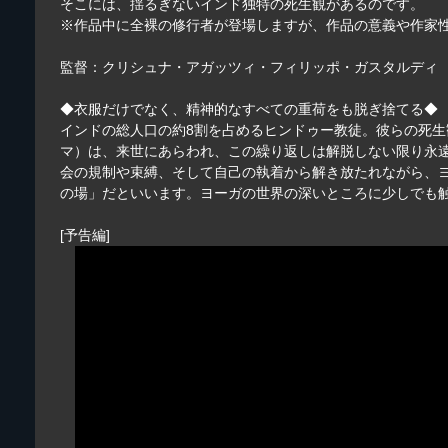
そこには、揺るぎないインド独特の死生観があるのです。
※作品中に全裸の修行者が登場しますが、作品の意義や作家
監督：クリシュナ・アガッツィ・フィリッポ・ガスタルデ
◆衣服だけでなく、精神的なすべての重荷をも脱ぎ捨てる◆
インドの総人口の約8割を占めるヒンドゥー教徒。彼らの死
マ）は、来世にあらわれ、この繰り返しは解脱しない限り永
会の規制や束縛、そして自己の執着から解き放たれながら、
の場」だといいます。ヨーガの世界の深いところに少しでも
[予告編]