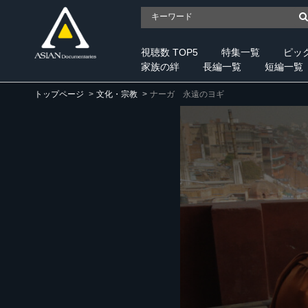
視聴数 TOP5
特集一覧
ピッ
家族の絆
長編一覧
短編一覧
トップページ
文化・宗教
ナーガ 永遠のヨギ