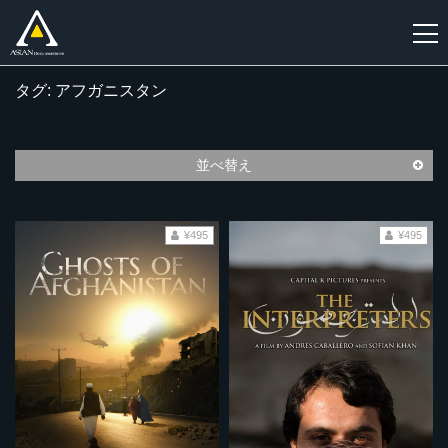
タグ: アフガニスタン
新
規
登
並べ替え
録
¥495
¥495