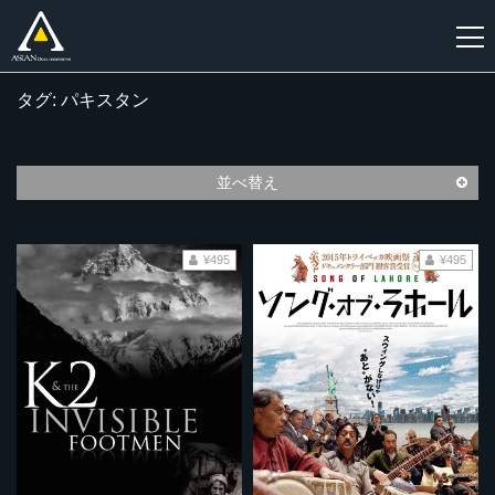
タグ: パキスタン
新
規
登
並べ替え
録
¥495
¥495