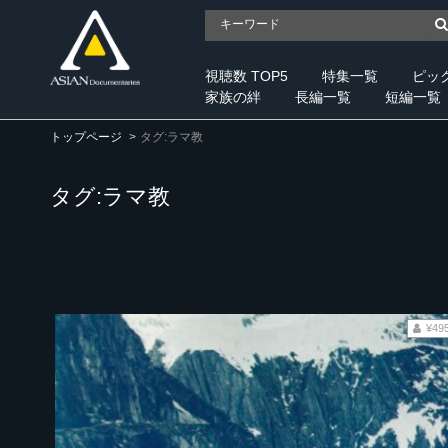
視聴数 TOP5
特集一覧
ピッ
家族の絆
長編一覧
短編一覧
トップページ
タグ:ラマ教
タグ:ラマ教
¥49