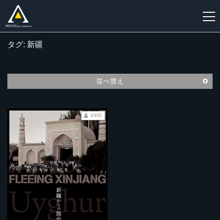
タグ: 新疆
新
規
登
並べ替え
録
¥495