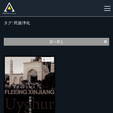
タグ: 民族浄化
新
規
登
並べ替え
録
¥495