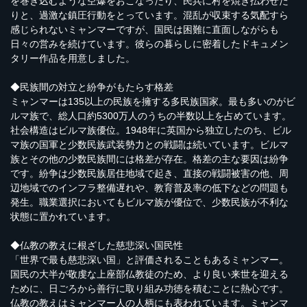
を巻き込むような空爆をおこなったり、民兵に村を焼き払わせた
りと、過激な鎮圧行動をとっています。混乱が収束する気配すら
感じられないミャンマーですが、国民は困難に直面しながらも
日々の営みを続けています。彼らの暮らしに密着したドキュメン
タリー作品を用意しました。
◆民族間の対立と紛争がもたらす格差
ミャンマーは135以上の民族を擁する多民族国家。最も多いのがビ
ルマ族で、総人口約5300万人のうちの半数以上を占めています。
社会構造はビルマ族優位。1948年に英国から独立したのち、ビル
マ族の国軍と少数民族武装勢力との戦闘は続いています。ビルマ
族とその他の少数民族間には格差が存在。格差の主な要因は紛争
です。紛争は少数民族居住地域で起き、直接の戦闘被害の他、周
辺地域でのインフラ整備遅れや、教育普及率の低下などの問題も
発生。職業選択においてもビルマ族が優位で、少数民族が不利な
状態に置かれています。
◆仏教の教えに根ざした慈悲深い国民性
「世界で最も慈悲深い国」と評価されることもあるミャンマー。
国民の大半が敬虔な上座部仏教徒のため、より良い来世を迎える
ために、日ごろから善行に取り組み功徳を積むことに熱心です。
仏教の教えはミャンマー人の人柄にも表われています。ミャンマ