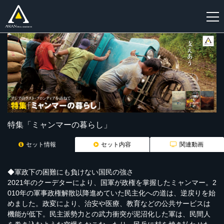
新
規
登
録
特集「ミャンマーの暮らし」
セット情報
セット内容
関連動画
◆軍政下の困難にも負けない国民の強さ
2021年のクーデターにより、国軍が政権を掌握したミャンマー。2
010年の軍事政権解散以降進めていた民主化への道は、逆戻りを始
めました。政変により、治安や医療、教育などの公共サービスは
機能が低下。民主派勢力との武力衝突が泥沼化した軍は、民間人