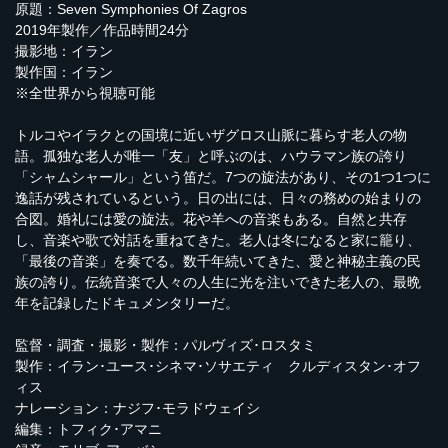
原題：Seven Symphonies Of Zagros
2019年製作／作品時間24分
撮影地：イラン
製作国：イラン
※全世界から視聴可能
トルコやイラクとの国境に近いザグロス山脈に暮らす老人の物
語。孤独な老人が唯一「友」と呼ぶのは、ハウラマン族の誇り
「シャムシャール」という笛だ。7つの旋法があり、その1つ1つに
逸話が残されているという。日の出には、日々の務めの始まりの
合図。婚礼には愛の旋法。花や羊への音楽もある。自然と共存
し、音楽や歌で対話を重ねてきた。老人は冬になると家に籠り、
「最後の音楽」を奏でる。数千年続いてきた、愛と神秘主義の民
族の誇り。伝統音楽で人々の人生に光を注いできた老人の、最晩
年を記録したドキュメンタリーだ。
監督・調査・撮影・製作：パルヴィズ･ロスタミ
製作：イラン･ユース･シネマ･ソサエティ クルディスタン･オフ
ィス
ナレーション：ナジフ･モラドウェイシ
編集：トフィク･アマニ