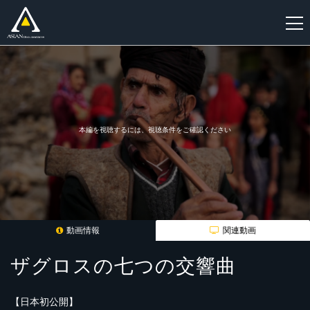
新
規
登
録
本編を視聴するには、視聴条件をご確認ください
動画情報
関連動画
ザグロスの七つの交響曲
【日本初公開】