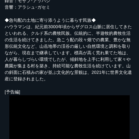
録音：モサブ･アッバシ
音響：アラシュ･ガセミ
◆急勾配の土地に寄り添うように暮らす民族◆
ハウラマンは、紀元前3000年頃からザグロス山脈に居住してきた
といわれる、クルド系の農牧民族。伝統的に、半遊牧的農牧生活
の生活を続けてきました。急こう配の段々畑での農業、豊かな無
形伝統文化など、山岳地帯の渓谷の厳しい自然環境と調和を取り
ながら、現在まで継承しています。標高が高く荒れ果てた地は、
人が暮らしづらい環境でしたが、傾斜地を上手に利用して家々や
農園が集まる村を築き、持続可能な農牧生活を続けています。山
の斜面に石積みの家が並ぶ文化的な景観は、2021年に世界文化遺
産に登録されました。
[予告編]