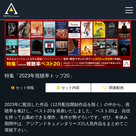
新
規
登
録
特集「2023年視聴率トップ20」
セット情報
セット内容
関連動画
2023年に配信した作品（12月配信開始作品を除く）の中から、視
聴率を集計し、ベスト20を発表いたしました。 ベスト20は、自信
を持ってお薦めできる傑作、名作が勢ぞろいです。ぜひ、冬休み
期間中は、アジアンドキュメンタリーズの人気作品をまとめてご
堪能下さい。