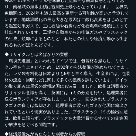
去
20
年の季節サイクルを逸脱した記録的な高温状態となってお
り、南極域の海氷面積は観測史上最小となっています。 世界気
象機関は、
2024
年も過去最高を更新する可能性が高いと予測して
います。地球温暖化の最も大きな原因は二酸化炭素をはじめとす
る温室効果ガスで、主に石油や石炭など化石燃料の燃焼によって
排出されています。工場や自動車からの排気ガスやプラスチック
の生成、焼却によるものなど、私たちの生活や経済活動から生ま
れるものがほとんどです。
◆リサイクルとは名ばかりの実態
「環境先進国」といわれるドイツでは、包装材を減らし、リサイ
クル率を向上させるため、
1992
年から法整備が進められてきまし
た。レジ袋有料化は日本よりも
5
年も早く導入。生産者には、包装
材の流通・回収などに関して多くの義務を課しています。ドイツ
の取り組みは周辺の欧州諸国にも波及しました。欧州は消費者の
リサイクル意識が高く、英国にはゴミの分別を行い、処理業者に
送るボランティアが存在します。しかし、回収されたプラスチッ
クゴミの多くは焼却され、処理業者に渡ったゴミが他国に輸出さ
れているという現実がありました。プラスチックゴミの輸出回避
は、欧州に限らず、プラスチックを大量消費するすべての先進国
が解決を急ぐべき問題です。
◆経済最優先がもたらした弱者からの搾取