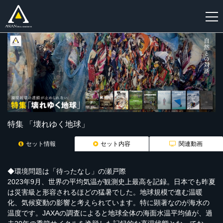
新
規
登
録
特集 「壊れゆく地球」
セット情報
セット内容
関連動画
◆環境問題は「待ったなし」の瀬戸際
2023
年
9
月、世界の平均気温が観測史上最高を記録。日本でも昨夏
は災害級と形容されるほどの猛暑でした。地球規模で進む温暖
化、気候変動の影響と考えられています。特に顕著なのが海水の
温度です。
JAXA
の調査によると地球全体の海面水温平均値が、過