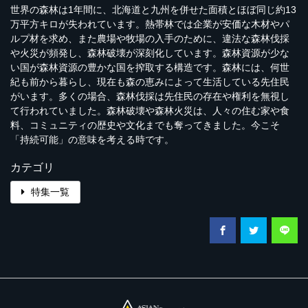
世界の森林は
1
年間に、北海道と九州を併せた面積とほぼ同じ約
13
万平方キロが失われています。熱帯林では企業が安価な木材やパ
ルプ材を求め、また農場や牧場の入手のために、違法な森林伐採
や火災が頻発し、森林破壊が深刻化しています。森林資源が少な
い国が森林資源の豊かな国を搾取する構造です。森林には、何世
紀も前から暮らし、現在も森の恵みによって生活している先住民
がいます。多くの場合、森林伐採は先住民の存在や権利を無視し
て行われていました。森林破壊や森林火災は、人々の住む家や食
料、コミュニティの歴史や文化までも奪ってきました。今こそ
「持続可能」の意味を考える時です。
カテゴリ
特集一覧