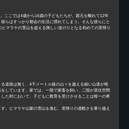
る。ここでは4歳から16歳の子どもたちが、親元を離れて12年
、彼らはすっかり都会の生活に慣れてしまう。そんな彼らにと
のヒマラヤの雪山を超える険しい道のりとなる初めての里帰り
きる道路は無く、4千メートル級の山々を越える細い山道が唯
活をしています。家では、一階で家畜を飼い、二階が居住空間
うした村において、子どもに教育を受けさせることは唯一の希
ます。ヒマラヤ山脈の雪山を進む、里帰りの過酷さを乗り越え