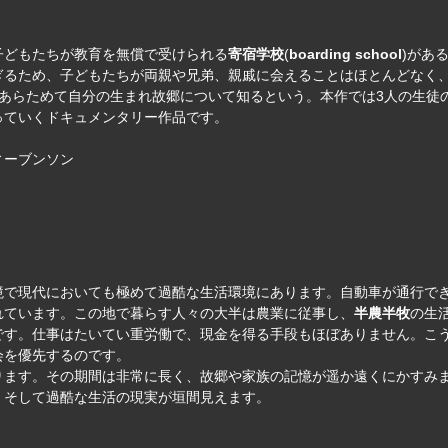
子どもたちが教育を無償で受けられる
寄宿学校
(
boarding school
)があ
ぎるため、子どもたちが両親や兄弟、親戚に会えることはほとんどなく
あらためて自分の生まれ故郷について知るという。本作では3人の生徒
っていくドキュメンタリー作品です。
ィーブンソン
境で現代においても極めて過酷な生活環境にあります。自動車が通行で
れています。この地で暮らす人々の大半は農業に従事し、
半農半牧
の生
です。仕事はたいてい重労働で、現金を得る手段もほぼありません。こ
会を優先するのです。
ります。その期間は非常に長く、故郷や家族の記憶が遥か遠くにかすみ
、そして過酷な生活の現実が垣間見えます。