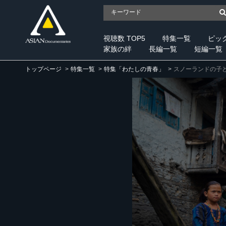
視聴数 TOP5
特集一覧
ピッ
家族の絆
長編一覧
短編一覧
トップページ
特集一覧
特集「わたしの青春」
スノーランドの子