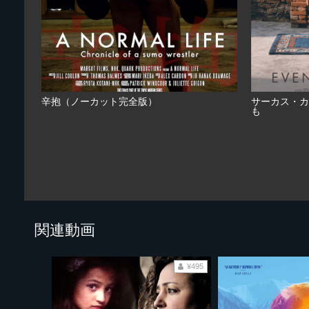
辛抱（ノーカット完全版）
サーカス・カ
も
関連動画
¥495