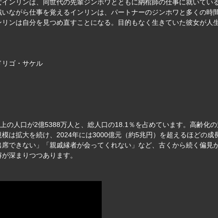
女インリンは、同世代の先輩ジンホワとともに納棺師の仕事に就いている
戦いながら仕事を覚えるインリンは、パートナーのジンホワと多くの時
ンリンは自分を見つめ直すことになる。目的もなく生きていた彼女が人
ドリゴ・サケル
歳以上の人口が2億5388万人と、総人口の18.1％を占めています。高
模は拡大を続け、2024年には3000億元（約5兆円）を超えるほどの
出席できない」「親戚縁者が会ってくれない」など、古くから続く偏見
解が深まりつつあります。