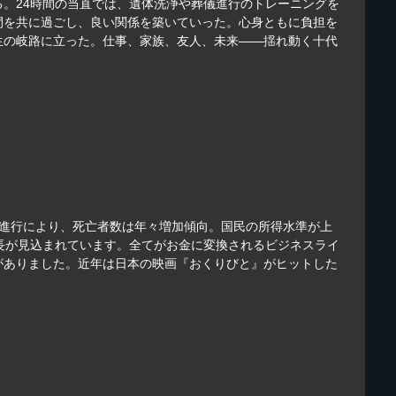
。24時間の当直では、遺体洗浄や葬儀進行のトレーニングを
間を共に過ごし、良い関係を築いていった。心身ともに負担を
生の岐路に立った。仕事、家族、友人、未来――揺れ動く十代
齢化の進行により、死亡者数は年々増加傾向。国民の所得水準が上
成長が見込まれています。全てがお金に変換されるビジネスライ
がありました。近年は日本の映画『おくりびと』がヒットした