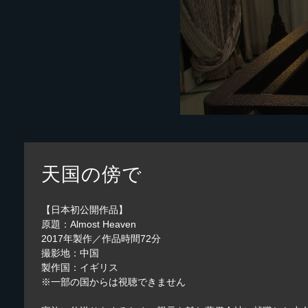
天国の傍で
【日本初公開作品】
原題：Almost Heaven
2017年製作／作品時間72分
撮影地：中国
製作国：イギリス
※一部の国からは視聴できません