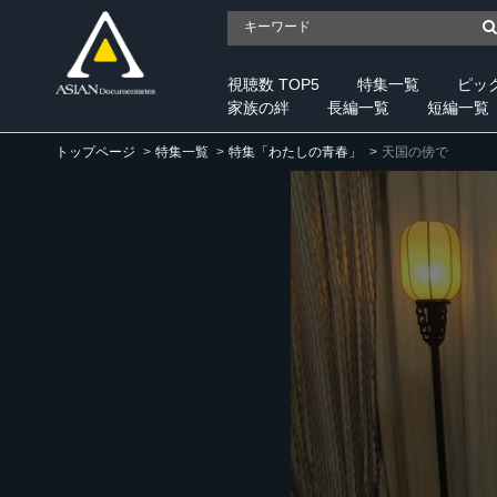
視聴数 TOP5
特集一覧
ピッ
家族の絆
長編一覧
短編一覧
トップページ
特集一覧
特集「わたしの青春」
天国の傍で