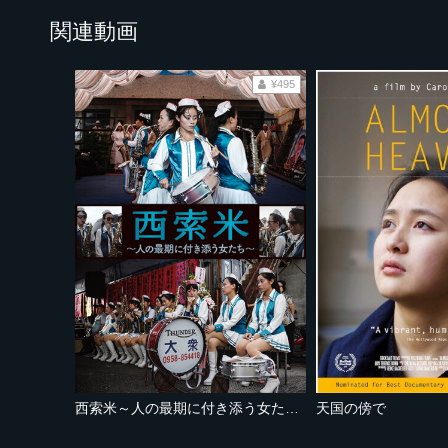
関連動画
¥495
西索米～人の最期に付き添う女たち〜
天国の傍で