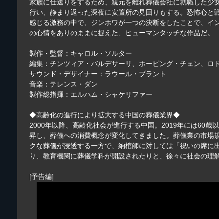
家族に仕送りをするため、親元を離れ葬儀会社に就職した少
行い、静まり返った深夜に安置所の見回りもする。恐怖心と
感じる激務の中で、ジンホワが一つの決断をしたことで、イ
の心情をありのままに捉えた、ヒューマンタッチな作品だ。
製作・監督：キャロル・ソルター
編集：チンツィア・バルデサーリ、ホーピング・チェン、ロ
サウンド・デザイナー：ラウール・ブラント
音楽：テレンス・ダン
製作総指揮：エルハム・シャケリファー
◆高齢化の進行により拡大する中国の葬儀業界◆
2000年以降、高齢化社会が進行する中国。2019年には60
昇し、葬儀への消費概念が変化してきました。葬儀業の市場規
クな葬儀が浸透する一方で、納棺師に対しては「祝いの席に
り、教育機関に葬儀学科が開設されたりと、徐々に社会の理
[予告編]