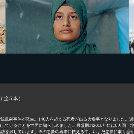
（全5本）
で銃乱射事件が発生。140人を超える死者が出る大惨事となりました。過
していることを世界に知らしめました。最盛期の2015年には8カ国・地
傷跡を残しています。ISの悪夢の再来に怯える中、いまだ悪夢に取り憑