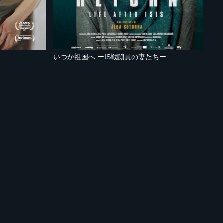
いつか祖国へ ーIS戦闘員の妻たちー