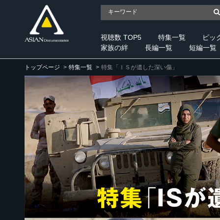
視聴数 TOP5
特集一覧
ピッ
家族の絆
長編一覧
短編一覧
トップページ
特集一覧
特集「ＩＳが遺した深い傷」