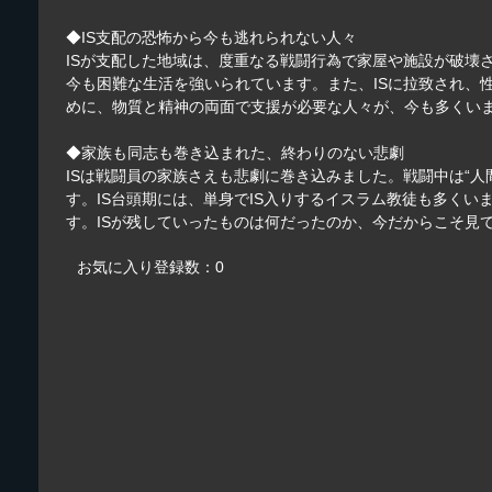
◆IS支配の恐怖から今も逃れられない人々
ISが支配した地域は、度重なる戦闘行為で家屋や施設が破壊
今も困難な生活を強いられています。また、ISに拉致され、
めに、物質と精神の両面で支援が必要な人々が、今も多くい
◆家族も同志も巻き込まれた、終わりのない悲劇
ISは戦闘員の家族さえも悲劇に巻き込みました。戦闘中は“
す。IS台頭期には、単身でIS入りするイスラム教徒も多く
す。ISが残していったものは何だったのか、今だからこそ見
お気に入り登録数：0