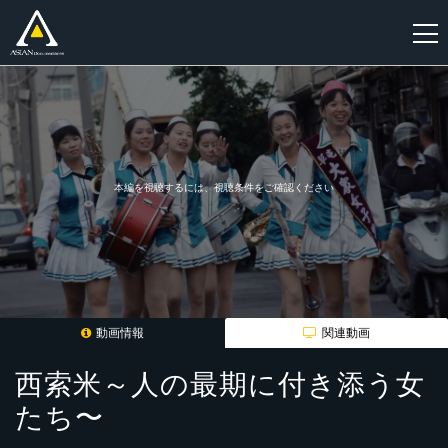
新
規
登
録
本編を視聴するには、視聴条件をご確認ください
動画情報
関連動画
西索米～人の最期に付き添う女
たち〜