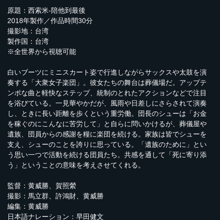
原題：西索米-陪他到最後
2018年製作／作品時間30分
撮影地：台湾
製作国：台湾
※全世界から視聴可能
白いブーツにミニスカート姿で行進しながらサックスや太鼓を演
奏する「大衆女子楽団」。彼女たちの舞台は葬儀場だ。アップテ
ンポな曲と軽快なステップ、統制のとれたアクションなどで注目
を浴びている。一見華やかだが、風雨や日差しにさらされて演奏
し、ときに長い距離を歩くという重労働。団長のシューは「お金
を稼ぐのにこんなに苦労して」と自らに問いかけるが、葬儀屋や
遺族、団員からの感謝を糧に楽団を続ける。家族は皆でシューを
支え、シューのことを誇りに思っている。「遺族のために」とい
う思い一つで活動を続ける団員たち。共感を通して「死に寄り添
う」ということの意味を考えさせてくれる。
監督：黄威勝、賀照縈
撮影：馬立群、許鴻財、黄威勝
編集：黄威勝
日本語ナレーション：早田健文