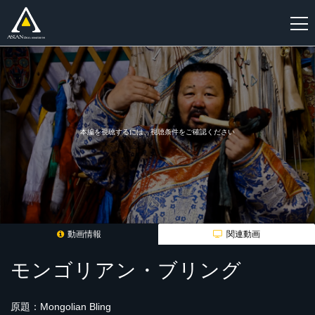
新
規
登
録
本編を視聴するには、視聴条件をご確認ください
動画情報
関連動画
モンゴリアン・ブリング
原題：Mongolian Bling