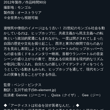
2012年製作／作品時間90分
撮影地：モンゴル
製作国：オーストラリア
※全世界から視聴可能
遊牧民や僧侶のイメージはもう古い！ 21世紀のモンゴル社会を動
かしているのは、ヒップホップだ。共産主義から民主主義への転
換という政治的変遷にもまれながら、一度は閉ざされてしまった
自国の歴史や文化を掘り起こし、西洋と東洋の狭間で自らのあり
方を見出し表現しようとするウランバートルのヒップホッパーた
ちの姿を描くドキュメンタリー映画。首都ウランバートルの音楽
シーンの盛り上がりの裏で、歴史ある伝統音楽を現代的なリズム
や歌詞に取り入れ、自分たちの新しいアイデンティティをつくろ
うとしている動きもみられ、ヒップホップを通して、現代モンゴ
ルの実像を見ることができる作品。
監督：ベンジ・ビンクス
翻訳：玉川千絵子(5th-element.jp)
出演者: Gennie（ジーニー）、Quiza（クイザ）、 Gee（ジー）
◆「アーティストは社会を治す医者なんだ。」◆