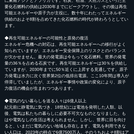
に東南アジアとアフリカです。石炭、石油、天然ガスといった主
要化石燃料の供給は2030年までにピークアウトし、その後は再生
可能エネルギーや原子力が主役に。数十年にわたってエネルギー
供給のおよそ8割を占めてきた化石燃料の時代が終わろうとしてい
ます。
◆再生可能エネルギーの可能性と原発の復活
エネルギー危機への対応は、再生可能エネルギーへの移行がよく
知られていますが、エネルギー安全保障上のリスクとのバランス
が欠かせません。最大の発電源は今もって化石燃料。世界の発電
量の36％を占める石炭です。再生可能エネルギーは30％を供給し
ていますが、2030年までに50％近くに上昇する見通しです。原子
力発電は水力に次ぐ世界第2位の低排出電源。ここ10年間は導入が
停滞していましたが、エネルギー事情や政策の変化により、原子
力復活の機会が生まれつつあります。
◆電気のない暮らしを送る人々は6億人以上
紀元前に静電気に気づき、18世紀には電池を発明した人類。以
後、電気は私たちの暮らしに必要不可欠なものとなりました。も
はや電気なしの生活は考えられません。しかし、世界に目を向け
ると、いまだに電気のない地域も存在します。電気を利用できな
い人口は、2023年の時点で6億7500万人。そのうちおよそ8割はア