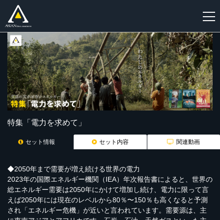
新
規
登
録
特集「電力を求めて」
セット情報
セット内容
関連動画
◆2050年まで需要が増え続ける世界の電力
2023年の国際エネルギー機関（IEA）年次報告書によると、世界の
総エネルギー需要は2050年にかけて増加し続け、電力に限って言
えば2050年には現在のレベルから80％〜150％も高くなると予測
され「エネルギー危機」が近いと言われています。需要源は、主