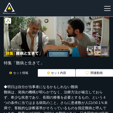
新
規
登
録
特集「難病と生きて」
セット情報
セット内容
関連動画
◆明日は自分が当事者になるかもしれない難病
難病は、発病の機構が明らかでなく、治療方法が確立しておら
ず、希少な疾患であり、長期の療養を必要とするもの、という４
つの条件に当てはまる病気のこと。さらに患者数が人口の0.1％未
満で、客観的な診断基準がそろっているものを指定難病と呼んで