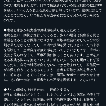
います。世界には5000〜7000もの難病があり、日本国内では症例
のない難病もあります。日本で確認されている指定難病の数は300
を超え、100万人を超える患者が病と戦っています。難病は決して
人ごとではなく、いつ私たちが当事者になるか分からないものな
のです。
◆患者と家族が無力感や孤独感を乗り越えるために
難病を患い、病状が進行してくると、多くの場合は発症前と同じ
生活を送ることが困難になります。家族や社会に対して自分の役
割が果たせなくなったり、生活の援助を受けたりといった出来事
を経験して、患者自身が無力感を抱いてしまいがちです。症状の
改善が見られなくて、医療不信に陥ることもあります。患者を支
える家族も悩みを抱えています。親しい人にも打ち明けられず孤
立したり、自分の対応が良くないのではと苛まれたり、家族同士
が非難し合うこともあるでしょう。患者や家族が病気を受け入
れ、前向きに生きていくためには、周囲のサポートが欠かせませ
ん。その第一歩は、当事者たちの不安を理解することなのです。
◆人生の価値を上げるために、理解と支援を
医学の進歩はめざましく、これまでにさまざまな病気の治療を可
能にしてきました。現段階の医学で治療不能と言われる難病も、
近い将来に治癒への道が開かれるかもしれませんが、病を乗り越