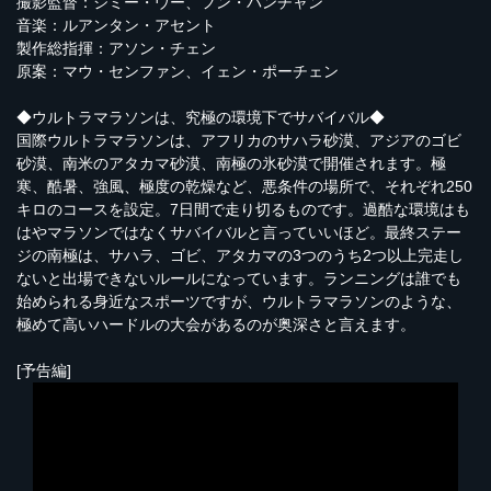
撮影監督：ジミー・ウー、フン・パンチャン
音楽：ルアンタン・アセント
製作総指揮：アソン・チェン
原案：マウ・センファン、イェン・ポーチェン
◆ウルトラマラソンは、究極の環境下でサバイバル◆
国際ウルトラマラソンは、アフリカのサハラ砂漠、アジアのゴビ
砂漠、南米のアタカマ砂漠、南極の氷砂漠で開催されます。極
寒、酷暑、強風、極度の乾燥など、悪条件の場所で、それぞれ250
キロのコースを設定。7日間で走り切るものです。過酷な環境はも
はやマラソンではなくサバイバルと言っていいほど。最終ステー
ジの南極は、サハラ、ゴビ、アタカマの3つのうち2つ以上完走し
ないと出場できないルールになっています。ランニングは誰でも
始められる身近なスポーツですが、ウルトラマラソンのような、
極めて高いハードルの大会があるのが奥深さと言えます。
[予告編]