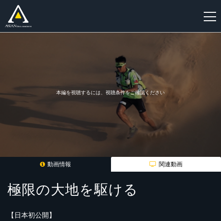
新
規
登
録
本編を視聴するには、視聴条件をご確認ください
動画情報
関連動画
極限の大地を駆ける
【日本初公開】