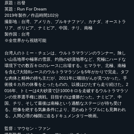
原題：出發
英題：Run For Dream
2019年製作／作品時間102分
撮影地：台湾、アメリカ、ブルキナファソ、カナダ、オーストラ
リア、ボリビア、ナミビア、中国、チリ、南極
製作国：台湾
※全世界から視聴可能
台湾人のトミー・チェンは、ウルトラマラソンのランナー。険し
い山岳地帯や極寒の雪原、灼熱の砂漠地帯など、究極にハードな
環境下での数百キロのレースに出場する。ヒマラヤ、北極、南極
を含む7大陸8レースのウルトラマラソンを5年がかりで完走。タフ
な肉体と精神の持ち主だが、2011年に咽頭がんが見つかった。手
術後６カ月の休養をとったものの、以後はひたすら走り続けた。2
016年、トミーは4大砂漠で計1000キロを走破するウルトラマラソ
ンの世界選手権に挑戦。目指すのは優勝だった。ナミビア、中
国、チリ、そして最後は南極という過酷なステージが待ち受け
る。想像を絶する気象条件により、思わぬトラブルにも見舞われ
る。人間心理の極限に迫るドキュメンタリー映画。
監督：マウセン・ファン