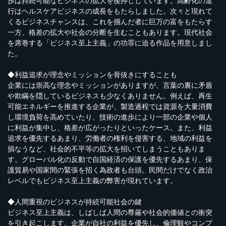
歩は持続可能なビジネスの拡大を後押ししています。高齢化の進
行はヘルスケアビジネスの成長をもたらしました。次々と現れて
くるビジネスチャンスは、これを掴んだ者に巨万の富をもたらす
一方、格差の拡大や社会の分断を生むこともあります。現代社会
を席巻する「ビジネス至上主義」の功罪に迫る作品を用意しまし
た。
◆利益追求が理念やミッションを骨抜きにすることも
企業には崇高な理念やミッションがありますが、言葉の裏に矛盾
や欺瞞を隠しているビジネスも少なくありません。例えば、再生
可能エネルギーを推進する企業が、製造過程では資源を大量消費
し環境負荷を高めていたり、技術の進歩により一部の企業や個人
に利益が集中し、格差が広がったりといったケース。また、利益
追求を優先するあまり、労働者の権利を侵害する、地域の利益を
損なうなど、社会的不平等の拡大を招いてしまうこともありま
す。グローバル化の反動で自国経済の保護を優先するあまり、保
護貿易や国家間の緊張を招く為政者も台頭。民間だけでなく政治
レベルでもビジネス至上主義の弊害が現れています。
◆人間重視のビジネスが持続可能社会の鍵
ビジネス至上主義は、しばしば人間の尊厳や社会的価値との衝突
を引き起こします。企業が自社の利益を優先し、倫理観やコンプ