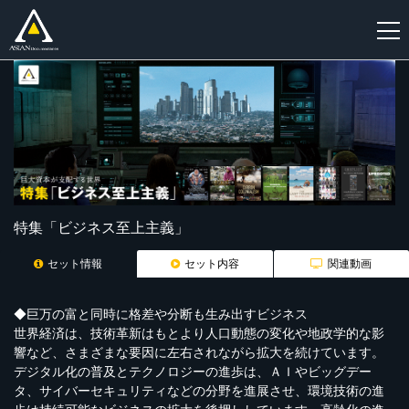
新
規
登
録
特集「ビジネス至上主義」
セット情報
セット内容
関連動画
◆巨万の富と同時に格差や分断も生み出すビジネス
世界経済は、技術革新はもとより人口動態の変化や地政学的な影
響など、さまざまな要因に左右されながら拡大を続けています。
デジタル化の普及とテクノロジーの進歩は、ＡＩやビッグデー
タ、サイバーセキュリティなどの分野を進展させ、環境技術の進